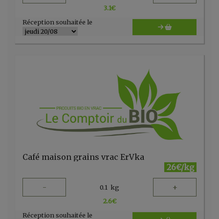
3.1
€
Réception souhaitée le
Café maison grains vrac ErVka
26€/kg
-
+
0.1
kg
2.6
€
Réception souhaitée le