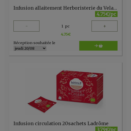
Infusion allaitement Herboristerie du Velay 20 sachets
4.75€/pc
-
+
1
pc
4.75
€
Réception souhaitée le
Infusion circulation 20sachets Ladrôme
3.79€/pc