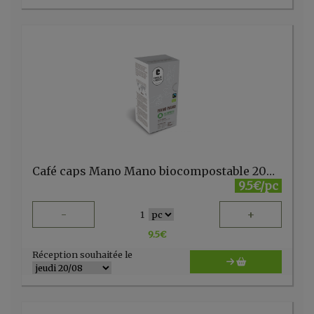
Café caps Mano Mano biocompostable 20pc Cafés Liégeois
9.5€/pc
-
+
1
9.5
€
Réception souhaitée le