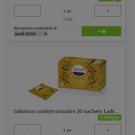
-
+
1
pc
3.79
€
Réception souhaitée le
Infusion confort urinaire 20 sachets Ladrôme
3.79€/pc
-
+
1
pc