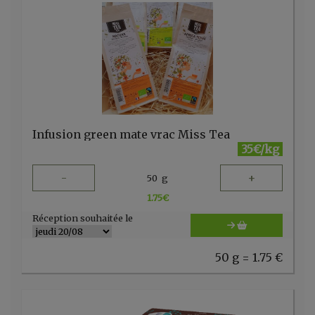
Infusion green mate vrac Miss Tea
35€/kg
-
+
50
g
1.75
€
Réception souhaitée le
50 g = 1.75 €