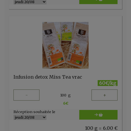
Infusion detox Miss Tea vrac
60€/kg
-
+
100
g
6
€
Réception souhaitée le
100 g = 6.00 €