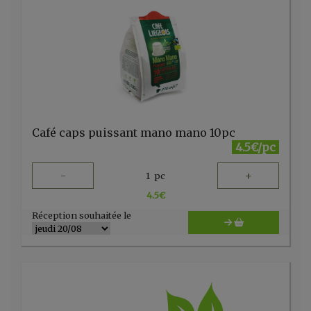
Café caps puissant mano mano 10pc
4.5€/pc
-
+
1
pc
4.5
€
Réception souhaitée le