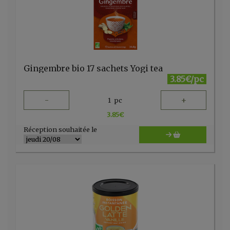
Gingembre bio 17 sachets Yogi tea
3.85€/pc
-
+
1
pc
3.85
€
Réception souhaitée le