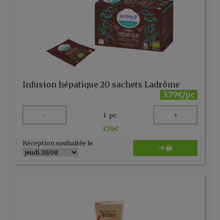
Infusion hépatique 20 sachets Ladrôme
3.79€/pc
-
+
1
pc
3.79
€
Réception souhaitée le