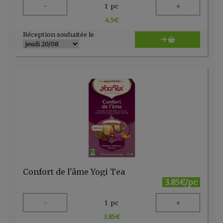
-
+
1
pc
4.5
€
Réception souhaitée le
Confort de l'âme Yogi Tea
3.85€/pc
-
+
1
pc
3.85
€