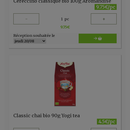
Cereccino classique bio 100g Aromandise
9.75€/pc
-
+
1
pc
9.75
€
Réception souhaitée le
Classic chai bio 90g Yogi tea
4.5€/pc