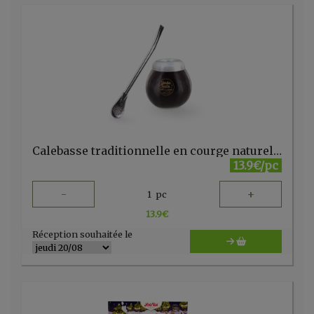
Calebasse traditionnelle en courge naturelle + paille
13.9€/pc
-
+
1
pc
13.9
€
Réception souhaitée le