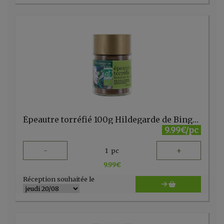
Épeautre torréfié 100g Hildegarde de Bingen
9.99€/pc
-
+
1
pc
9.99
€
Réception souhaitée le