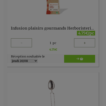
Infusion plaisirs gourmands Herboristerie du Velay 20 sachets
4.75€/pc
-
+
1
pc
4.75
€
Réception souhaitée le