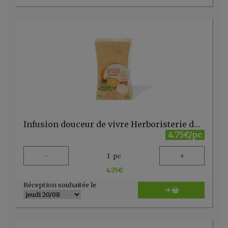
Infusion douceur de vivre Herboristerie du Velay 20 sachets
4.75€/pc
-
+
1
pc
4.75
€
Réception souhaitée le