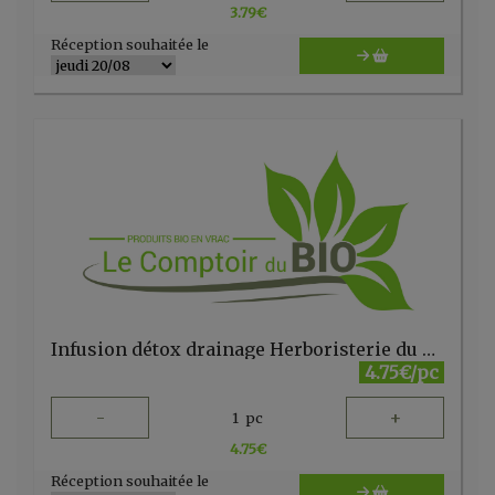
3.79
€
Réception souhaitée le
Infusion détox drainage Herboristerie du Velay 20 sachets
4.75€/pc
-
+
1
pc
4.75
€
Réception souhaitée le