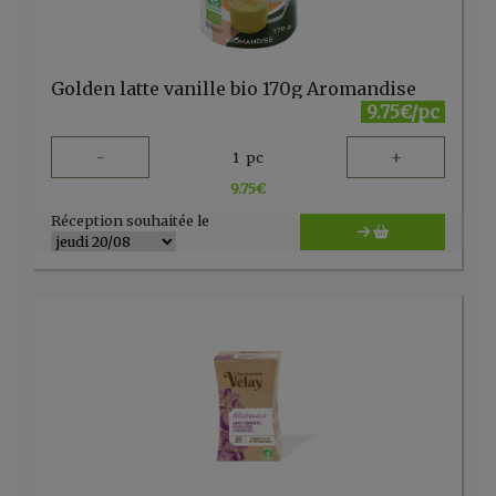
Golden latte vanille bio 170g Aromandise
9.75€/pc
-
+
1
pc
9.75
€
Réception souhaitée le