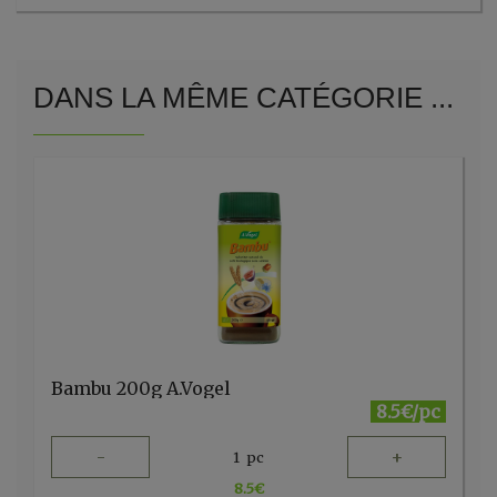
DANS LA MÊME CATÉGORIE ...
Bambu 200g A.Vogel
8.5€/pc
-
+
1
pc
8.5
€