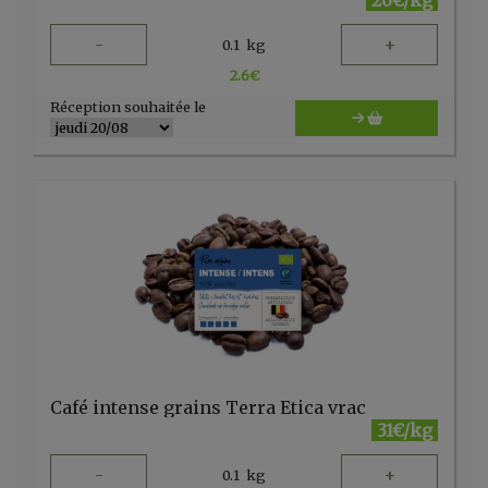
26€/kg
-
+
0.1
kg
2.6
€
Réception souhaitée le
Café intense grains Terra Etica vrac
31€/kg
-
+
0.1
kg