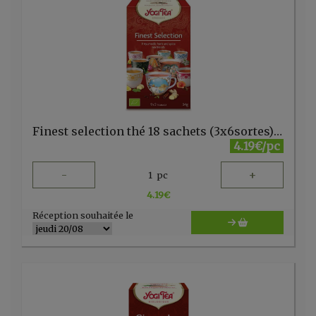
Finest selection thé 18 sachets (3x6sortes) Yogi
4.19€/pc
-
+
1
pc
4.19
€
Réception souhaitée le