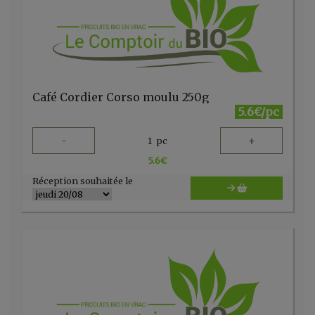
Café Cordier Corso moulu 250g
5.6€/pc
-
+
1
pc
5.6
€
Réception souhaitée le