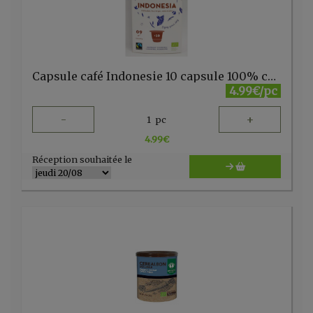
Capsule café Indonesie 10 capsule 100% cup+sac dégradable Emi et Lou
4.99€/pc
-
+
1
pc
4.99
€
Réception souhaitée le