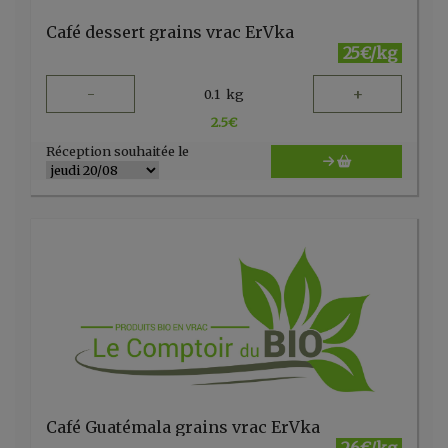
Café dessert grains vrac ErVka
25€/kg
-
+
0.1
kg
2.5
€
Réception souhaitée le
Café Guatémala grains vrac ErVka