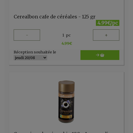
Cerealbon cafe de céréales - 125 gr
4.99€/pc
-
+
1
pc
4.99
€
Réception souhaitée le