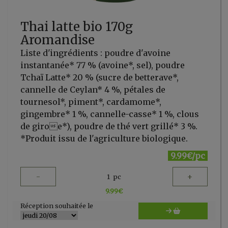
Thai latte bio 170g
Aromandise
Liste d'ingrédients : poudre d'avoine
instantanée* 77 % (avoine*, sel), poudre
Tchaï Latte* 20 % (sucre de betterave*,
cannelle de Ceylan* 4 %, pétales de
tournesol*, piment*, cardamome*,
gingembre* 1 %, cannelle-casse* 1 %, clous
de giroe*), poudre de thé vert grillé* 3 %.
*Produit issu de l'agriculture biologique.
9.99€/pc
-
+
1
pc
9.99
€
Réception souhaitée le