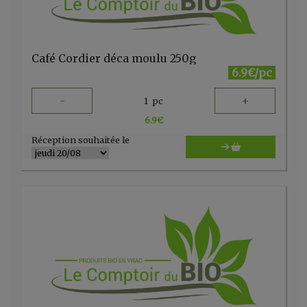
Café Cordier déca moulu 250g
6.9€/pc
-
+
1
pc
6.9
€
Réception souhaitée le