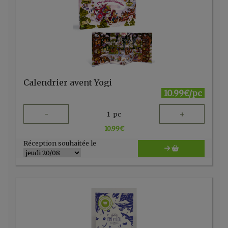
Calendrier avent Yogi
10.99€/pc
-
+
1
pc
10.99
€
Réception souhaitée le