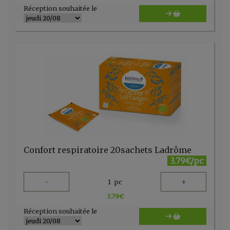
Réception souhaitée le
Confort respiratoire 20sachets Ladrôme
3.79€/pc
-
+
1
pc
3.79
€
Réception souhaitée le