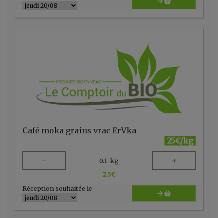
Café moka grains vrac ErVka
25€/kg
-
+
0.1
kg
2.5
€
Réception souhaitée le