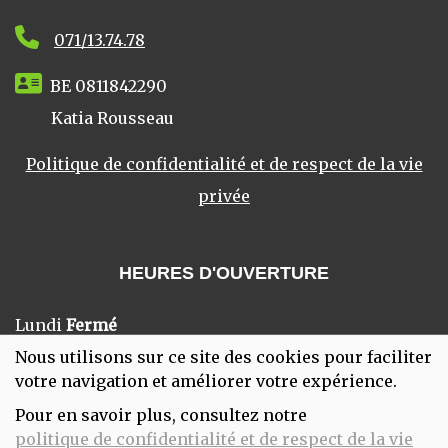
071/13.74.78
BE 0811842290
Katia Rousseau
Politique de confidentialité et de respect de la vie
privée
HEURES D'OUVERTURE
Lundi
Fermé
Mardi
10:00-18:00
Nous utilisons sur ce site des cookies pour faciliter
Mercredi
10:00-18:00
votre navigation et améliorer votre expérience.
Jeudi
10:00-18:00
Pour en savoir plus, consultez notre
Vendredi
10:00-18:00
politique de confidentialité et de respect de la vie
Samedi
10:00-18:00