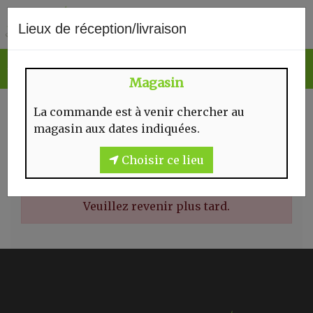
0
Lieux de réception/livraison
Magasin
PAINS DE FRANÇOIS
La commande est à venir chercher au
magasin aux dates indiquées.
Choisir ce lieu
Il n'y a rien à vous proposer pour l'instant.
Veuillez revenir plus tard.