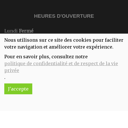
HEURES D'OUVERTURE
Lundi
Fermé
Mardi
10:00-18:00
Nous utilisons sur ce site des cookies pour faciliter
Mercredi
10:00-18:00
votre navigation et améliorer votre expérience.
Jeudi
10:00-18:00
Pour en savoir plus, consultez notre
Vendredi
10:00-18:00
politique de confidentialité et de respect de la vie
Samedi
10:00-18:00
privée
Dimanche
Fermé
.
J'accepte
Réalisé avec
par
MonSiteAMoi