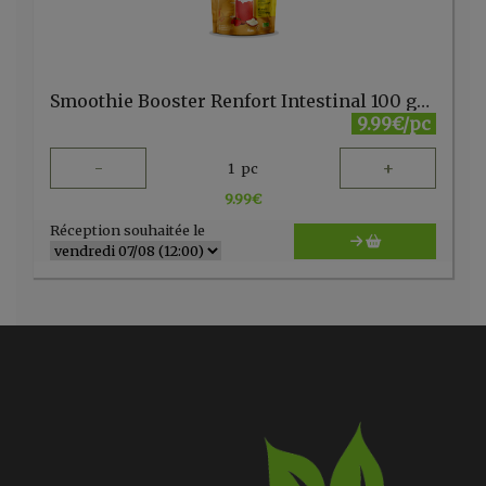
Smoothie Booster Renfort Intestinal 100 gr ISWARI
9.99€/pc
-
+
1
pc
9.99
€
Réception souhaitée le