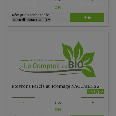
-
+
2.1
€
Réception souhaitée le
Poivrons Farcis au Fromage NAOUMIDIS 260g MOUSTOTOPIPERIA
5.5€/pc
-
+
1
pc
5.5
€