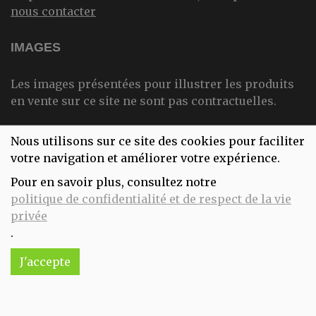
nous contacter
IMAGES
Les images présentées pour illustrer les produits
en vente sur ce site ne sont pas contractuelles.
Nous utilisons sur ce site des cookies pour faciliter
NOS INFORMATIONS
votre navigation et améliorer votre expérience.
Pour en savoir plus, consultez notre
politique de confidentialité et de respect de la vie
181 rue de Trazegnies
privée
6180 Courcelles
.
J'accepte
lecomptoirdubio.courcelles@gmail.com
071/13.74.78