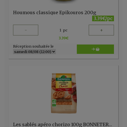
Houmous classique Epikouros 200g
3.39€/pc
-
+
1
pc
3.39
€
Réception souhaitée le
Les sablés apéro chorizo 100g BONNETERRE