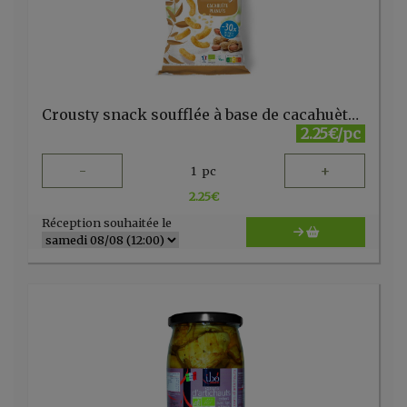
Crousty snack soufflée à base de cacahuètes et maïs 75 g LPDF
2.25€/pc
-
+
1
pc
2.25
€
Réception souhaitée le