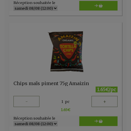
Réception souhaitée le
Chips maïs piment 75g Amaizin
1.65€/pc
-
+
1
pc
1.65
€
Réception souhaitée le