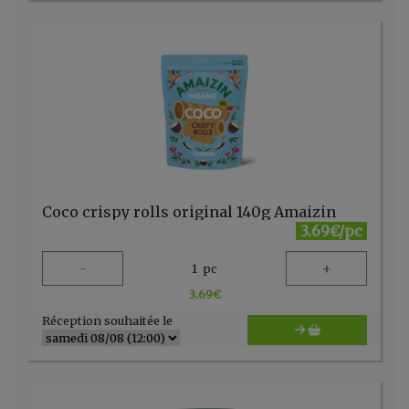
Coco crispy rolls original 140g Amaizin
3.69€/pc
-
+
1
pc
3.69
€
Réception souhaitée le