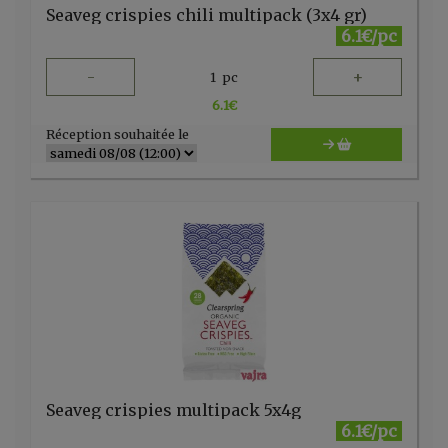
Seaveg crispies chili multipack (3x4 gr)
6.1€/pc
-
+
1
pc
6.1
€
Réception souhaitée le
Seaveg crispies multipack 5x4g
6.1€/pc