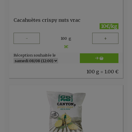
Cacahuètes crispy nuts vrac
10€/kg
-
+
100
g
1
€
Réception souhaitée le
100 g = 1.00 €