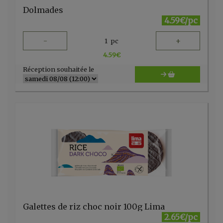
Dolmades
4.59€/pc
-
+
1
pc
4.59
€
Réception souhaitée le
Galettes de riz choc noir 100g Lima
2.65€/pc