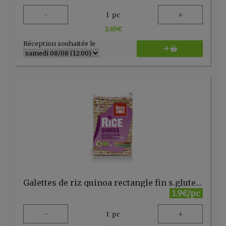
-
+
1
pc
2.65
€
Réception souhaitée le
Galettes de riz quinoa rectangle fin s.gluten bio 130g Lima
1.9€/pc
-
+
1
pc