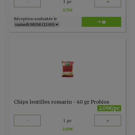
-
+
1
pc
2.75
€
Réception souhaitée le
Chips lentilles romarin - 40 gr Probios
2.09€/pc
-
+
1
pc
2.09
€