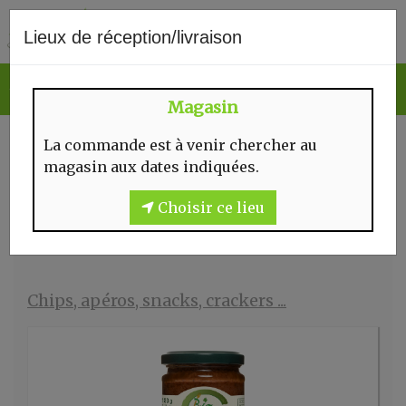
0
Lieux de réception/livraison
Magasin
CHIPS, APÉROS, SNACKS,
La commande est à venir chercher au
CRACKERS ...
magasin aux dates indiquées.
Choisir ce lieu
Chips, apéros, snacks, crackers ...