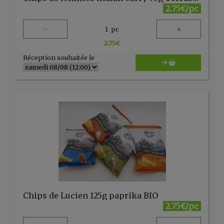
2.75€/pc
-
+
1
pc
2.75
€
Réception souhaitée le
Chips de Lucien 125g paprika BIO
2.75€/pc