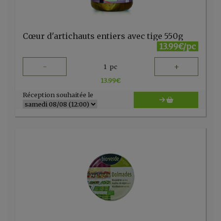
Cœur d'artichauts entiers avec tige 550g
13.99€/pc
-
+
1
pc
13.99
€
Réception souhaitée le