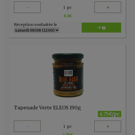
-
+
1
pc
6.1
€
Réception souhaitée le
Tapenade Verte ELEOS 190g
4.75€/pc
-
+
1
pc
4.75
€