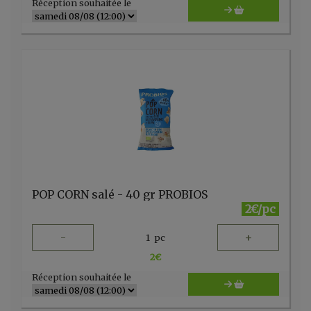
Réception souhaitée le
POP CORN salé - 40 gr PROBIOS
2€/pc
-
+
1
pc
2
€
Réception souhaitée le