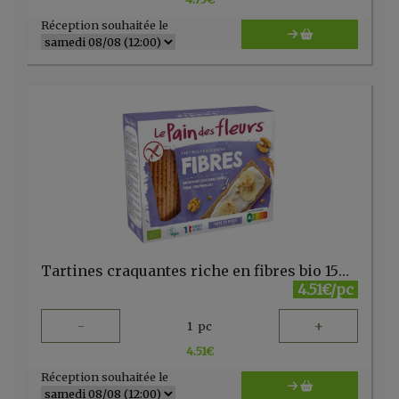
Réception souhaitée le
Tartines craquantes riche en fibres bio 150 g Pain des fleurs
4.51€/pc
-
+
1
pc
4.51
€
Réception souhaitée le