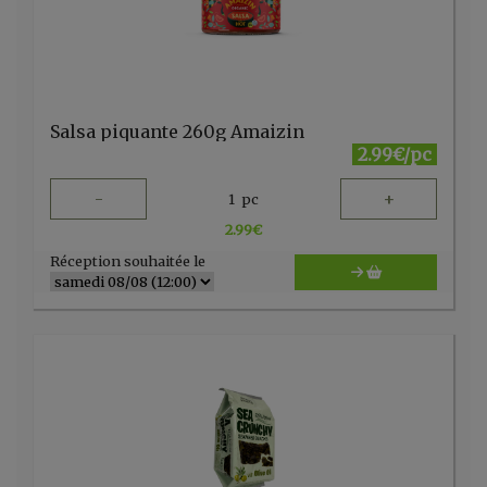
Salsa piquante 260g Amaizin
2.99€/pc
-
+
1
pc
2.99
€
Réception souhaitée le