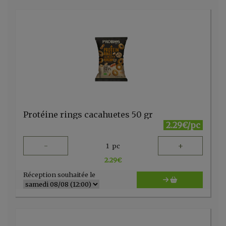
Protéine rings cacahuetes 50 gr
2.29€/pc
-
+
1
pc
2.29
€
Réception souhaitée le