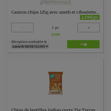
Canyon chips 125g avec aneth et ciboulette GO PURE
2.69€/pc
-
+
1
pc
2.69
€
Réception souhaitée le
Chips de lentilles indian curry 75g Terrasana