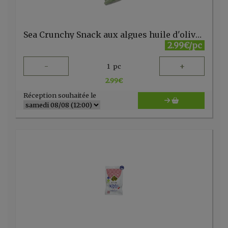
Sea Crunchy Snack aux algues huile d'olive 10g
2.99€/pc
-
+
1
pc
2.99
€
Réception souhaitée le