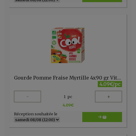
Gourde Pomme Fraise Myrtille 4x90 gr Vitabio
4.09€/pc
-
+
1
pc
4.09
€
Réception souhaitée le