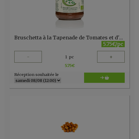
Bruschetta à la Tapenade de Tomates et d'Olives 180gr Bio e te
5.75€/pc
-
+
1
pc
5.75
€
Réception souhaitée le