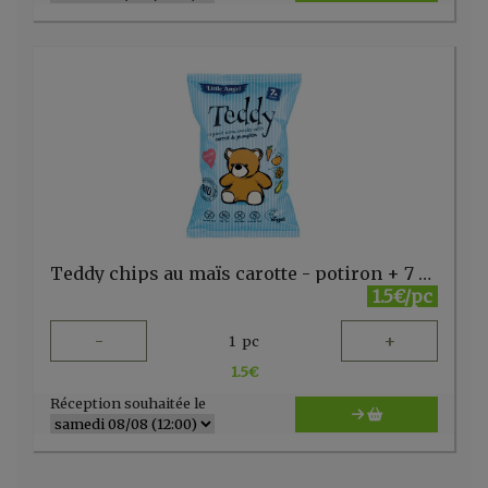
Teddy chips au maïs carotte - potiron + 7 mois Little Angel
1.5€/pc
-
+
1
pc
1.5
€
Réception souhaitée le