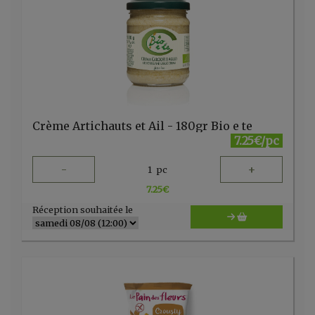
Crème Artichauts et Ail - 180gr Bio e te
7.25€/pc
-
+
1
pc
7.25
€
Réception souhaitée le