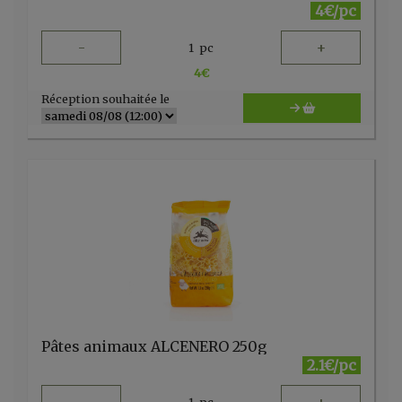
4€/pc
-
+
1
pc
4
€
Réception souhaitée le
Pâtes animaux ALCENERO 250g
2.1€/pc
1
pc