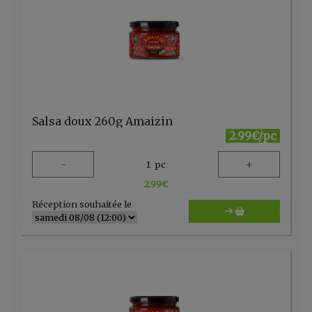
Salsa doux 260g Amaizin
2.99€/pc
-
+
1
pc
2.99
€
Réception souhaitée le