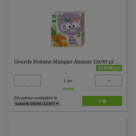
Gourde Pomme Mangue Ananas 12x90 gr Vitabio (copie)
10.99€/pc
-
+
1
pc
10.99
€
Réception souhaitée le