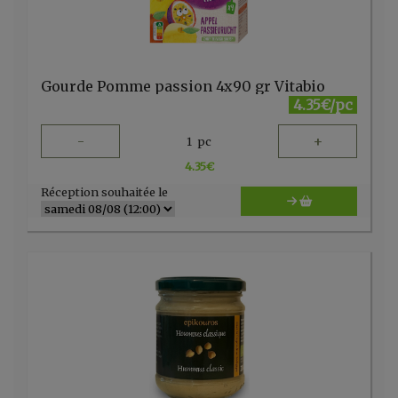
Gourde Pomme passion 4x90 gr Vitabio
4.35€/pc
-
+
1
pc
4.35
€
Réception souhaitée le