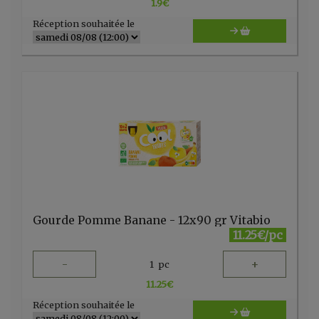
1.9
€
Réception souhaitée le
Gourde Pomme Banane - 12x90 gr Vitabio
11.25€/pc
-
+
1
pc
11.25
€
Réception souhaitée le