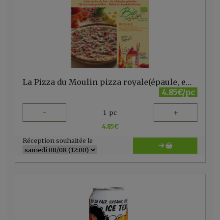
La Pizza du Moulin pizza royale(épaule, emmental, champignon) bio 400g
4.85€/pc
-
+
1
pc
4.85
€
Réception souhaitée le