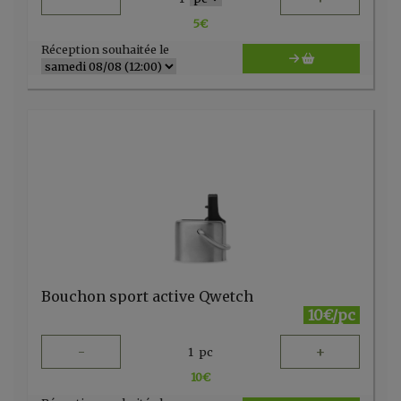
5
€
Réception souhaitée le
Bouchon sport active Qwetch
10€/pc
-
+
1
pc
10
€