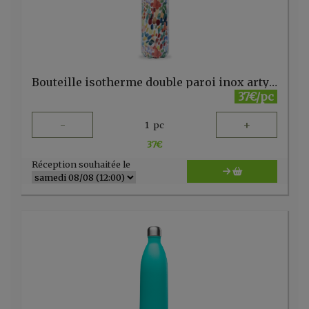
Bouteille isotherme double paroi inox arty 1000ml Qwetch
37€/pc
-
+
1
pc
37
€
Réception souhaitée le