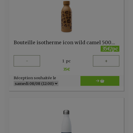
Bouteille isotherme icon wild camel 500ml Qwetch
35€/pc
-
+
1
pc
35
€
Réception souhaitée le