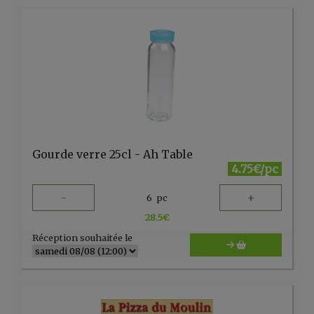
Gourde verre 25cl - Ah Table
4.75€/pc
-
+
6
pc
28.5
€
Réception souhaitée le