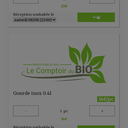
13
€
Réception souhaitée le
Gourde inox 0.4l
14€/pc
-
+
1
pc
14
€
Réception souhaitée le