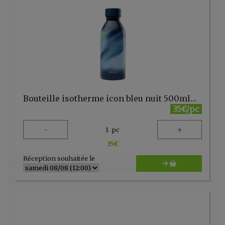
Bouteille isotherme icon bleu nuit 500mlQwetch
35€/pc
-
+
1
pc
35
€
Réception souhaitée le