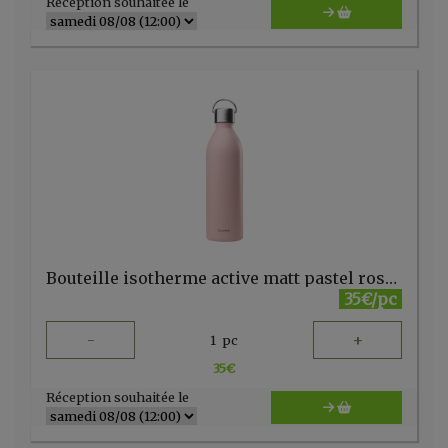
Réception souhaitée le
Bouteille isotherme active matt pastel rose 1000mll Qwetch)
35€/pc
-
+
1
pc
35
€
Réception souhaitée le