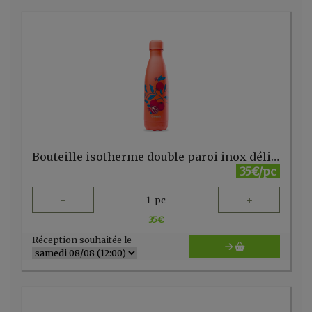
Bouteille isotherme double paroi inox délice grenades 500ml Qwetch
35€/pc
-
+
1
pc
35
€
Réception souhaitée le