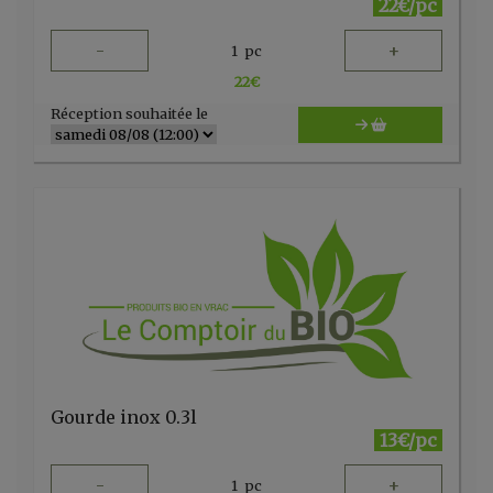
22€/pc
-
+
1
pc
22
€
Réception souhaitée le
Gourde inox 0.3l
13€/pc
-
+
1
pc