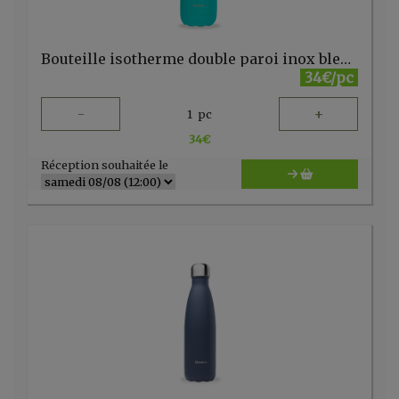
Bouteille isotherme double paroi inox bleu lagon 1l Qwetch
34€/pc
-
+
1
pc
34
€
Réception souhaitée le