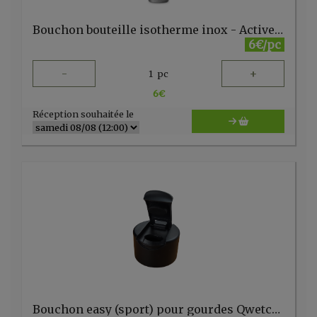
Bouchon bouteille isotherme inox - Active - 350/600/1000ml Qwetch
6€/pc
-
+
1
pc
6
€
Réception souhaitée le
Bouchon easy (sport) pour gourdes Qwetch 260/500ml 1l