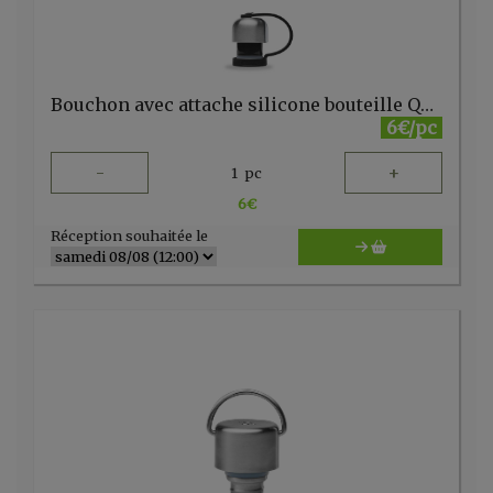
Bouchon avec attache silicone bouteille Qwetch 260-500ml noir
6€/pc
-
+
1
pc
6
€
Réception souhaitée le