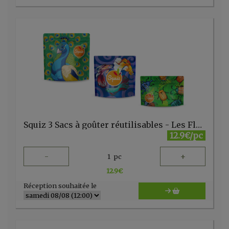
Squiz 3 Sacs à goûter réutilisables - Les Flamboyants
12.9€/pc
-
+
1
pc
12.9
€
Réception souhaitée le