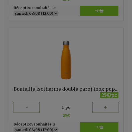
Réception souhaitée le
Bouteille isotherme double paroi inox pop orange 500ml Qwetch
25€/pc
-
+
1
pc
25
€
Réception souhaitée le