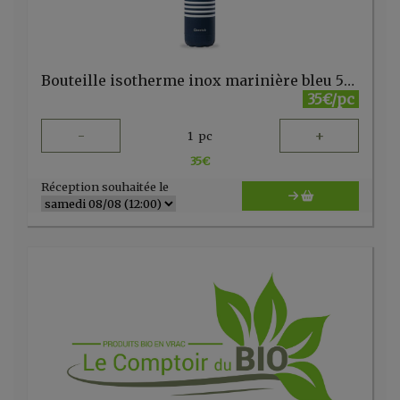
Bouteille isotherme inox marinière bleu 500ml Qwetch
35€/pc
-
+
1
pc
35
€
Réception souhaitée le