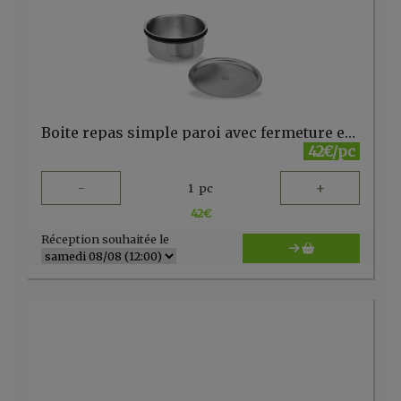
Boite repas simple paroi avec fermeture en silicone 900ml Qwetch
42€/pc
-
+
1
pc
42
€
Réception souhaitée le