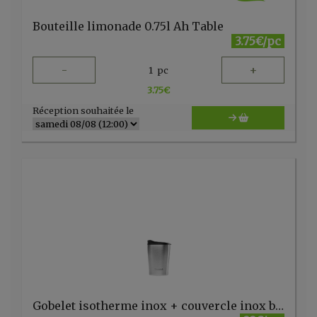
Bouteille limonade 0.75l Ah Table
3.75€/pc
-
+
1
pc
3.75
€
Réception souhaitée le
Gobelet isotherme inox + couvercle inox brossé 240ml Qwetch