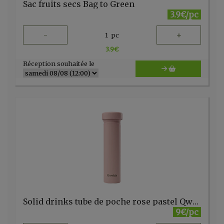
Sac fruits secs Bag to Green
3.9€/pc
-
+
1
pc
3.9
€
Réception souhaitée le
Solid drinks tube de poche rose pastel Qwetch
9€/pc