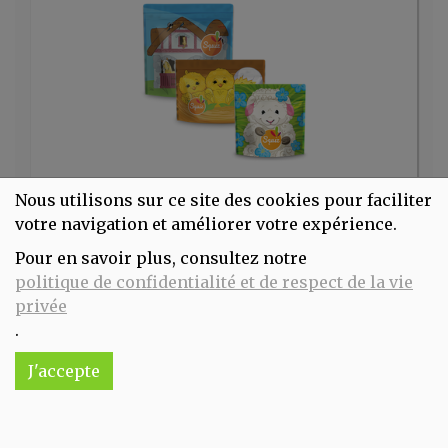
Squiz 3 Sacs à goûter réutilisables - Ma petite ferme
Nous utilisons sur ce site des cookies pour faciliter
12.9€/pc
votre navigation et améliorer votre expérience.
-
+
1
pc
Pour en savoir plus, consultez notre
politique de confidentialité et de respect de la vie
12.9
€
privée
Réception souhaitée le
.
J'accepte