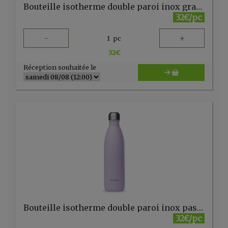
Bouteille isotherme double paroi inox granit bleu nuit 1l Qwetch
32€/pc
-
+
1
pc
32
€
Réception souhaitée le
Bouteille isotherme double paroi inox pastel lilas 750ml Qwetch (copie)
32€/pc