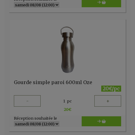
Gourde simple paroi 600ml Oze
20€/pc
-
+
1
pc
20
€
Réception souhaitée le