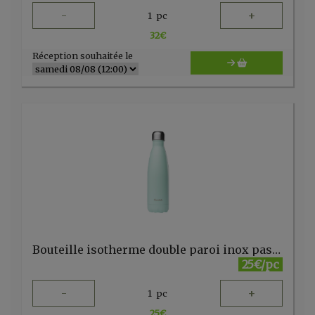
-
+
1
pc
32
€
Réception souhaitée le
Bouteille isotherme double paroi inox pastel vert 500ml Qwetch
25€/pc
-
+
1
pc
25
€