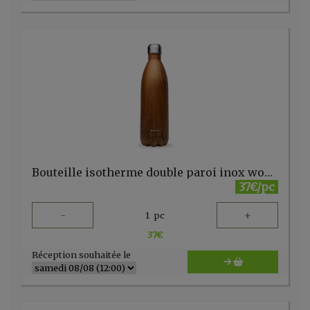
Bouteille isotherme double paroi inox wood 750ml Qwetch
37€/pc
-
+
1
pc
37
€
Réception souhaitée le