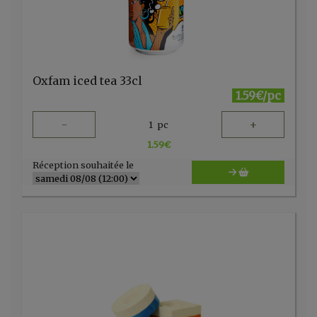
Oxfam iced tea 33cl
1.59€/pc
-
+
1
pc
1.59
€
Réception souhaitée le