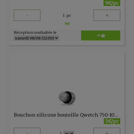
9€/pc
-
+
1
pc
9
€
Réception souhaitée le
Bouchon silicone bouteille Qwetch 750-1000ml
5€/pc
-
+
1