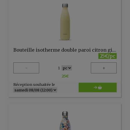
Bouteille isotherme double paroi citron givré 500ml Qwetch
25€/pc
-
+
1
25
€
Réception souhaitée le