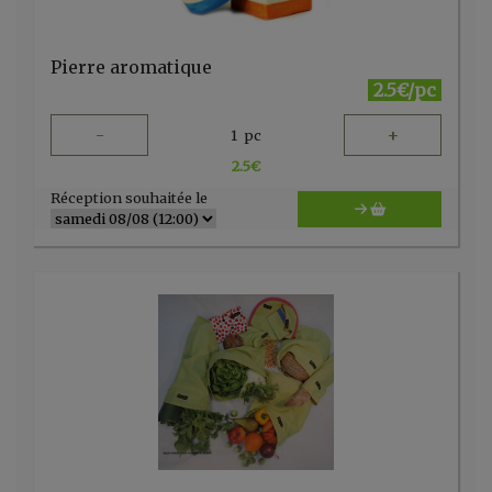
Pierre aromatique
2.5€/pc
-
+
1
pc
2.5
€
Réception souhaitée le