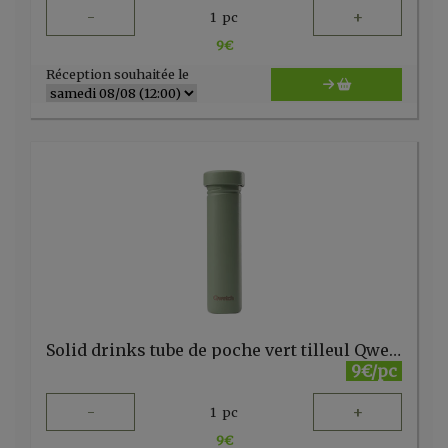
-
+
1
pc
9
€
Réception souhaitée le
Solid drinks tube de poche vert tilleul Qwetch
9€/pc
-
+
1
pc
9
€