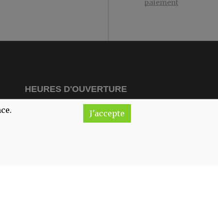
paiement
HEURES D'OUVERTURE
nce.
J'accepte
undi
Fermé
ardi
10:00-18:00
ercredi
10:00-18:00
udi
10:00-18:00
endredi
10:00-18:00
amedi
10:00-18:00
imanche
Fermé