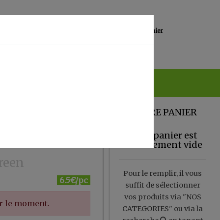
0
Lieu de réception
Mon panier
Magasin
0.00 €
VOTRE PANIER
Votre panier est
actuellement vide
reen
Pour le remplir, il vous
6.5€/pc
suffit de sélectionner
vos produits via "NOS
ur le moment.
CATEGORIES" ou via la