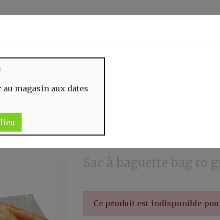
Identifiez-vous
n
 MOMENT
CONTACT
 au magasin aux dates
lieu
Sac à baguette bag to g
Ce produit est indisponible po