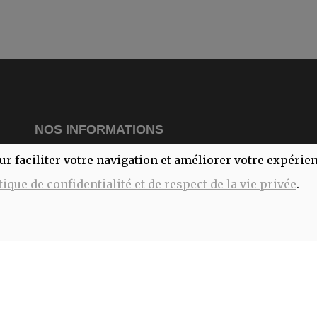
NOS INFORMATIONS
ur faciliter votre navigation et améliorer votre expérie
L
M
tique de confidentialité et de respect de la vie privée
.
181 rue de Trazegnies
M
6180 Courcelles
Je
V
S
lecomptoirdubio.courcelles@gmail.com
D
071/13.74.78