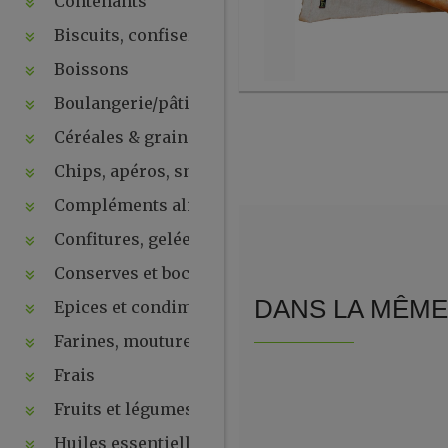
Contenants
Biscuits, confiseries, chocolats, snacks
Boissons
Boulangerie/pâtisseries
Céréales & graines
Chips, apéros, snacks, crackers ...
Compléments alimentaires & plantes
Confitures, gelées, compotes, purées, pâtes à tartin
Conserves et bocaux
DANS LA MÊME 
Epices et condiments
Farines, moutures et levures
Frais
Fruits et légumes secs
Huiles essentielles, hydrolats, ...