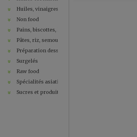
Huiles, vinaigres, sauces
Non food
Pains, biscottes, levures, ...
Pâtes, riz, semoules
Préparation desserts, ....
Surgelés
Raw food
Spécialités asiatiques
Sucres et produits de la ruche