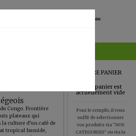
0
Lieu de réception
Mon panier
Magasin
0.00 €
VOTRE PANIER
Votre panier est
actuellement vide
iégeois
du Congo. Frontière
Pour le remplir, il vous
auts plateaux qui
suffit de sélectionner
 la culture d’un café de
vos produits via "NOS
mat tropical humide,
CATEGORIES" ou via la