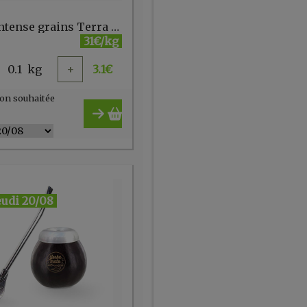
Café intense grains Terra Etica vrac
31€/kg
0.1
kg
+
3.1
€
on souhaitée
eudi 20/08