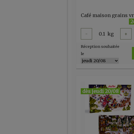
2
-
0.1
kg
+
Réception souhaitée
le
dès jeudi 20/08