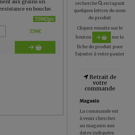
nnent aux grains un
recherche
en tapant
persistance en bouche.
quelques lettres du nom
du produit
7.59€/pc
Cliquez ensuite sur le
7.59
€
bouton
sur la
fiche du produit pour
l'ajouter à votre panier
Retrait de
votre
commande
Magasin
La commande est
à venir chercher
au magasin aux
dates indiquées.