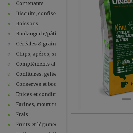
Contenants
Biscuits, confiseries, chocolats, snacks
Boissons
Boulangerie/pâtisseries
Céréales & graines
Chips, apéros, snacks, crackers ...
Compléments alimentaires & plantes
Confitures, gelées, compotes, purées, pâtes à tartin
Conserves et bocaux
Epices et condiments
Farines, moutures et levures
Frais
Fruits et légumes secs