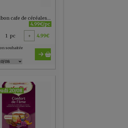
Cerealbon cafe de céréales - 125 gr
4.99€/pc
1
pc
+
4.99
€
on souhaitée
eudi 20/08