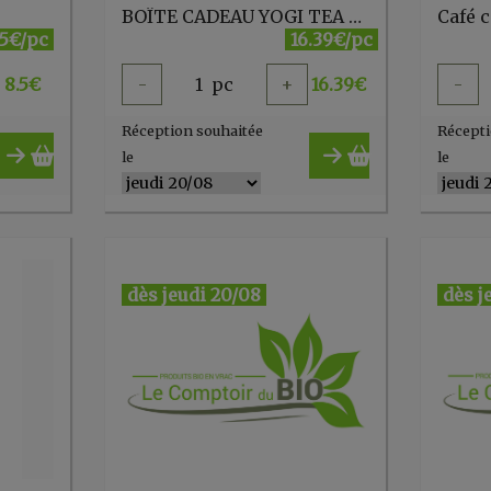
BOÎTE CADEAU YOGI TEA - 30 inf
.5€/pc
16.39€/pc
8.5
€
-
1
pc
+
16.39
€
-
Réception souhaitée
Récepti
le
le
dès jeudi 20/08
dès j