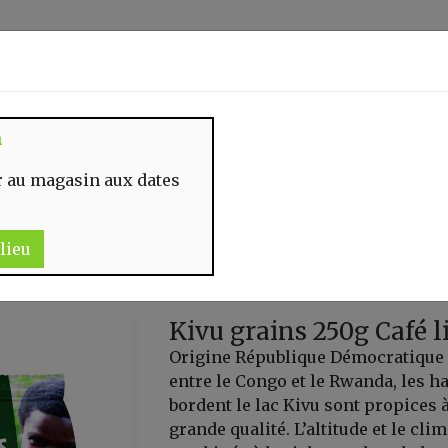
Identifiez-vous
n
 MOMENT
CONTACT
 au magasin aux dates
lieu
Kivu grains 250g Café l
Origine République Démocratique 
entre le Congo et le Rwanda, les h
bordent le lac Kivu sont propices à
grande qualité. L’altitude et le cli