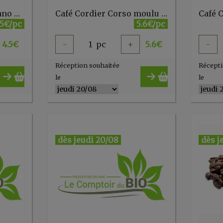
Café caps puissant mano mano 10pc
Café Cordier Corso moulu 250g
.5€/pc
5.6€/pc
4.5
€
-
1
pc
+
5.6
€
-
Réception souhaitée
Récepti
le
le
dès jeudi 20/08
dès j