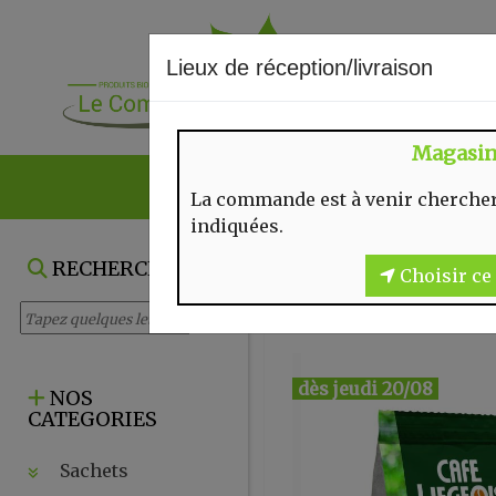
Lieux de réception/livraison
Magasi
NOS VENTES DU
La commande est à venir chercher
indiquées.
RECHERCHE
Choisir ce 
dès jeudi 20/08
NOS
CATEGORIES
Sachets