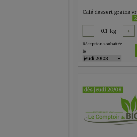
2
-
0.1
kg
+
Réception souhaitée
le
dès jeudi 20/08