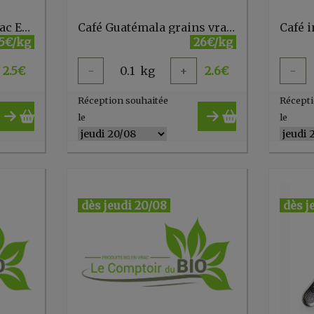
Café dessert grains vrac ErVka
Café Guatémala grains vrac ErVka
5€/kg
26€/kg
2.5
€
-
0.1
kg
+
2.6
€
-
Réception souhaitée
Récepti
le
le
dès jeudi 20/08
dès j