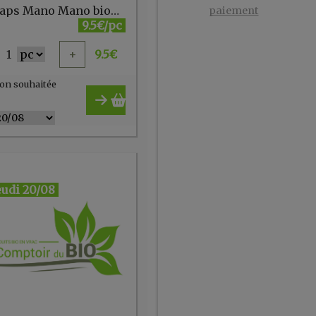
Café caps Mano Mano biocompostable 20pc Cafés Liégeois
paiement
9.5€/pc
1
+
9.5
€
on souhaitée
eudi 20/08