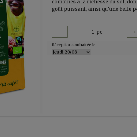
combinés à la richesse du sol, do
goût puissant, ainsi qu’une belle 
-
1
pc
+
Réception souhaitée le
er, ...