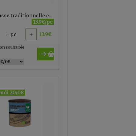
Calebasse traditionnelle en courge naturelle + paille
13.9€/pc
1
pc
+
13.9
€
on souhaitée
eudi 20/08