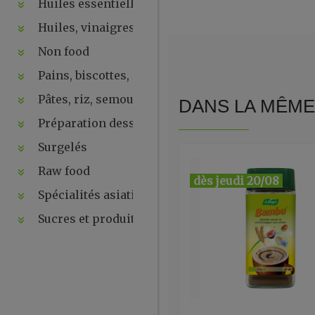
Huiles essentielles, hydrolats, ...
Huiles, vinaigres, sauces
Non food
Pains, biscottes, levures, ...
Pâtes, riz, semoules
DANS LA MÊME 
Préparation desserts, ....
Surgelés
Raw food
dès jeudi 20/08
Spécialités asiatiques
Sucres et produits de la ruche