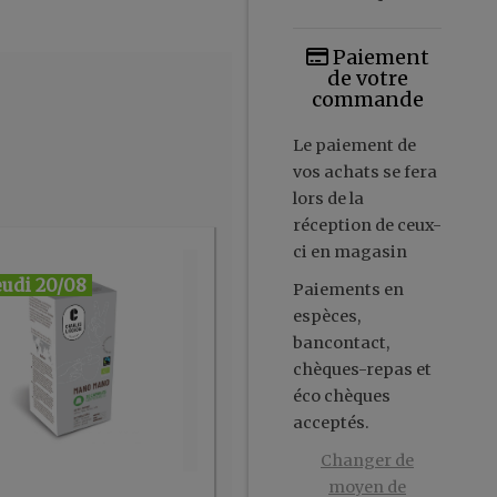
Paiement
de votre
commande
Le paiement de
vos achats se fera
lors de la
réception de ceux-
ci en magasin
eudi 20/08
Paiements en
espèces,
bancontact,
chèques-repas et
éco chèques
acceptés.
Changer de
moyen de