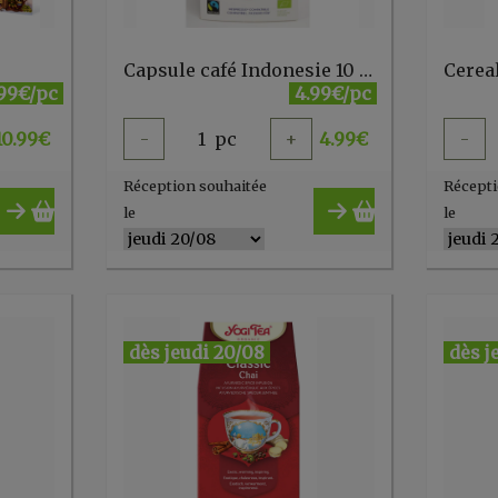
Capsule café Indonesie 10 capsule 100% cup+sac dégradable Emi et Lou
.99€/pc
4.99€/pc
10.99
€
-
1
pc
+
4.99
€
-
Réception souhaitée
Récepti
le
le
dès jeudi 20/08
dès j