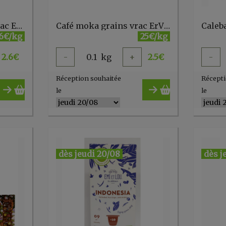
Café maison grains vrac ErVka
Café moka grains vrac ErVka
6€/kg
25€/kg
2.6
€
-
0.1
kg
+
2.5
€
-
Réception souhaitée
Récepti
le
le
dès jeudi 20/08
dès j