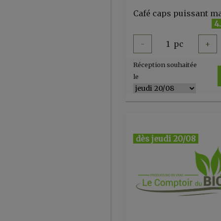
4
-
1
pc
+
Réception souhaitée
le
dès jeudi 20/08