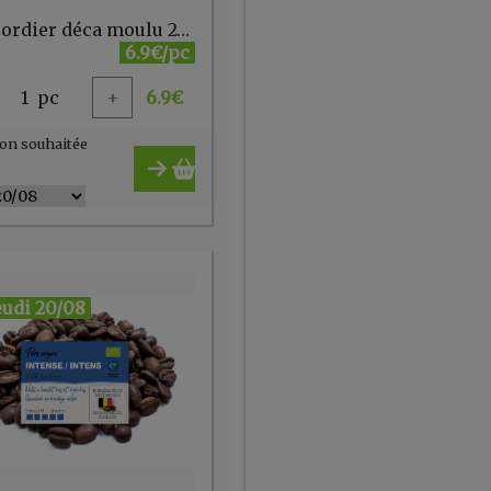
Café Cordier déca moulu 250g
6.9€/pc
1
pc
+
6.9
€
on souhaitée
eudi 20/08