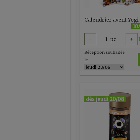
Calendrier avent Yogi
10
-
1
pc
+
Réception souhaitée
le
dès jeudi 20/08