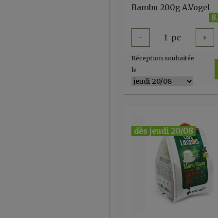
Bambu 200g A.Vogel
8
-
1
pc
+
Réception souhaitée
le
dès jeudi 20/08