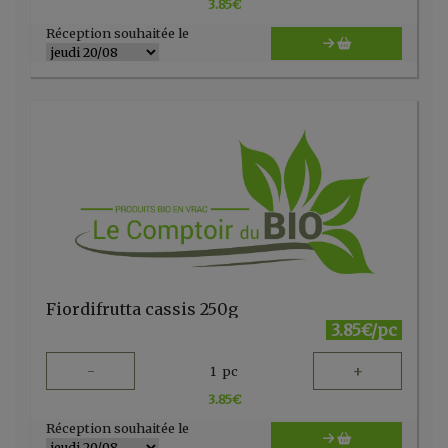
3.85
€
Réception souhaitée le
Fiordifrutta cassis 250g
3.85€/pc
-
+
1
pc
3.85
€
Réception souhaitée le