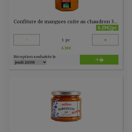
Confiture de mangues cuite au chaudron 300 g Lucien Georgelin
6.19€/pc
-
+
1
pc
6.19
€
Réception souhaitée le