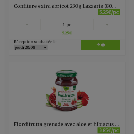
Confiture extra abricot 230g Lazzaris (80% fruits)
5.25€/pc
-
+
1
pc
5.25
€
Réception souhaitée le
Fiordifrutta grenade avec aloe et hibiscus 250g
3.85€/pc