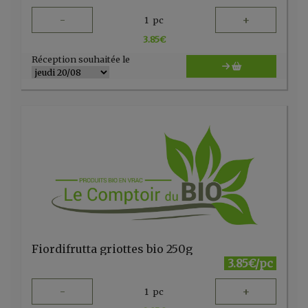
-
+
1
pc
3.85
€
Réception souhaitée le
Fiordifrutta griottes bio 250g
3.85€/pc
-
+
1
pc