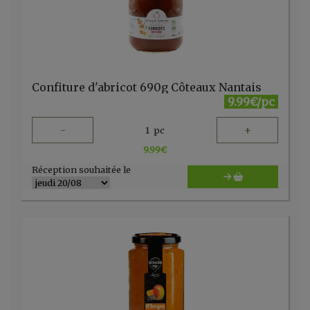
Confiture d'abricot 690g Côteaux Nantais
9.99€/pc
-
+
1
pc
9.99
€
Réception souhaitée le