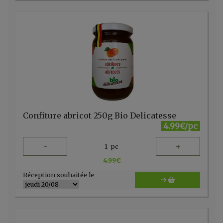
Confiture abricot 250g Bio Delicatesse
4.99€/pc
-
+
1
pc
4.99
€
Réception souhaitée le