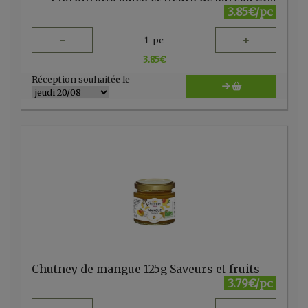
3.85€/pc
-
+
1
pc
3.85
€
Réception souhaitée le
Chutney de mangue 125g Saveurs et fruits
3.79€/pc