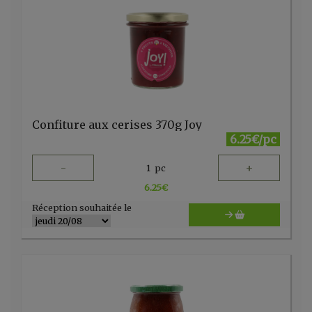
Confiture aux cerises 370g Joy
6.25€/pc
-
+
1
pc
6.25
€
Réception souhaitée le