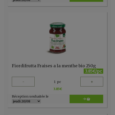
Fiordifrutta Fraises a la menthe bio 250g
3.85€/pc
-
+
1
pc
3.85
€
Réception souhaitée le