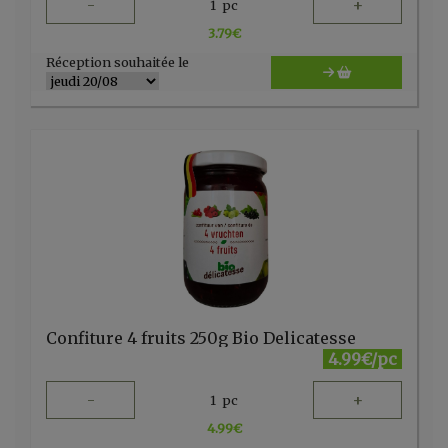
-
+
1
pc
3.79
€
Réception souhaitée le
Confiture 4 fruits 250g Bio Delicatesse
4.99€/pc
-
+
1
pc
4.99
€