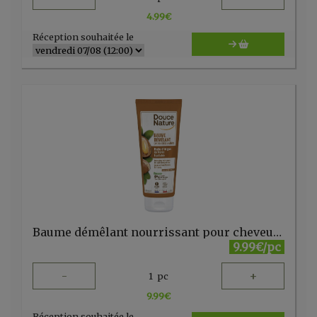
4.99
€
Réception souhaitée le
Baume démêlant nourrissant pour cheveux secs et abîmés à l'huile d'Argan 200 ml Douce Nature
9.99€/pc
-
+
1
pc
9.99
€
Réception souhaitée le