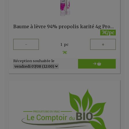
Baume à lèvre 94% propolis karité 4g Propolia
7€/pc
-
+
1
pc
7
€
Réception souhaitée le