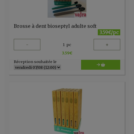
Brosse à dent bioseptyl adulte soft
3.59€/pc
-
+
1
pc
3.59
€
Réception souhaitée le