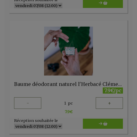
Baume déodorant naturel l'Herbacé Clémence & Vivien
7.9€/pc
-
+
1
pc
7.9
€
Réception souhaitée le