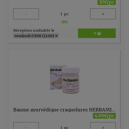
10€/pc
-
+
1
pc
10
€
Réception souhaitée le
Baume ayurvédique craquelures HERBAMIX 20 gr Kerala Nature
4.99€/pc
-
+
1
pc