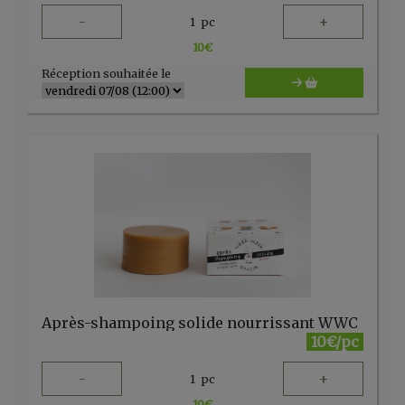
-
+
1
pc
10
€
Réception souhaitée le
Après-shampoing solide nourrissant WWC
10€/pc
-
+
1
pc
10
€