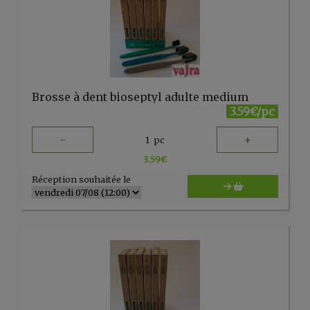
Brosse à dent bioseptyl adulte medium
3.59€/pc
-
+
1
pc
3.59
€
Réception souhaitée le