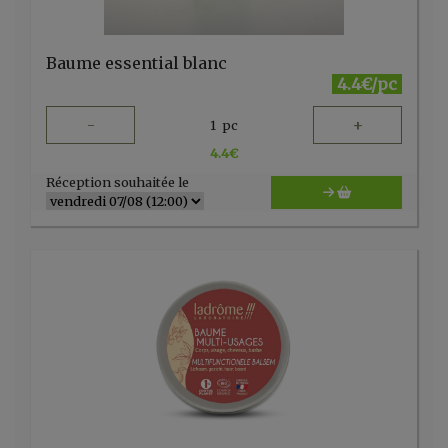
Baume essential blanc
4.4€/pc
-
+
1
pc
4.4
€
Réception souhaitée le