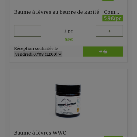
Baume à lèvres au beurre de karité - Comme Avant
5.9€/pc
-
+
1
pc
5.9
€
Réception souhaitée le
Baume à lèvres WWC