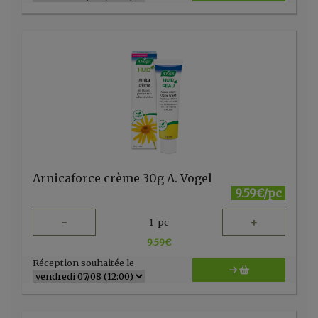
Arnicaforce crème 30g A. Vogel
9.59€/pc
-
+
1
pc
9.59
€
Réception souhaitée le