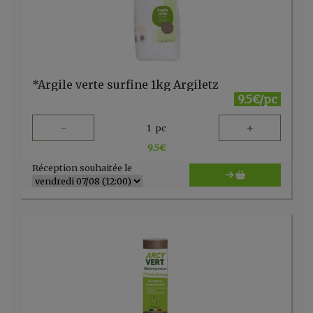
*Argile verte surfine 1kg Argiletz
9.5€/pc
-
+
1
pc
9.5
€
Réception souhaitée le