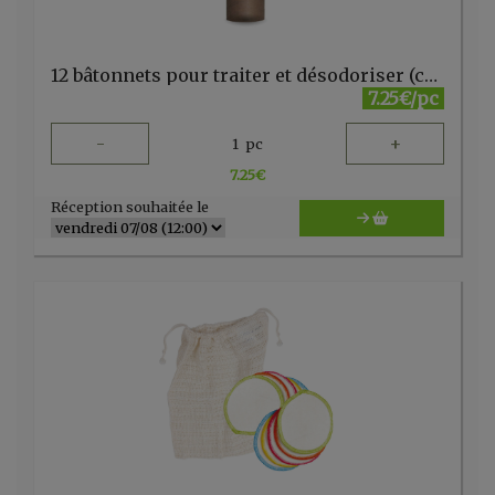
12 bâtonnets pour traiter et désodoriser (canalisations/siphons) ARCY VERT
7.25€/pc
-
+
1
pc
7.25
€
Réception souhaitée le