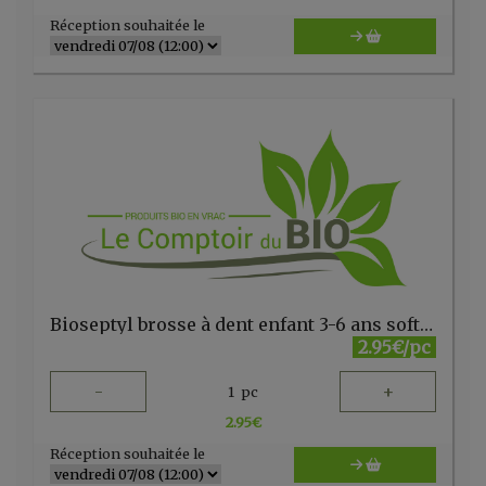
Réception souhaitée le
Bioseptyl brosse à dent enfant 3-6 ans soft FR
2.95€/pc
-
+
1
pc
2.95
€
Réception souhaitée le