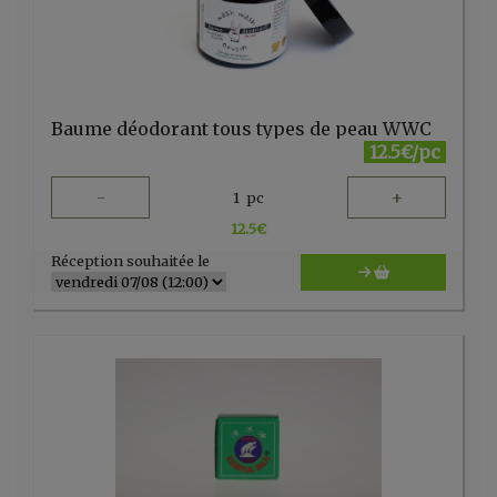
Baume déodorant tous types de peau WWC
12.5€/pc
-
+
1
pc
12.5
€
Réception souhaitée le