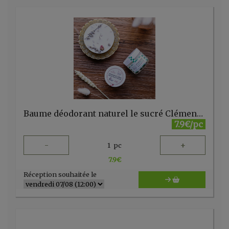
Baume déodorant naturel le sucré Clémence & Vivien
7.9€/pc
-
+
1
pc
7.9
€
Réception souhaitée le