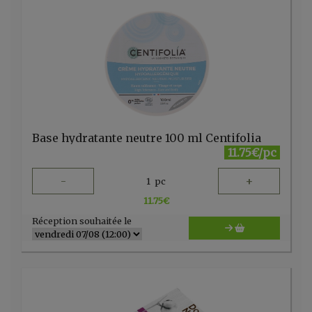
Base hydratante neutre 100 ml Centifolia
11.75€/pc
-
+
1
pc
11.75
€
Réception souhaitée le