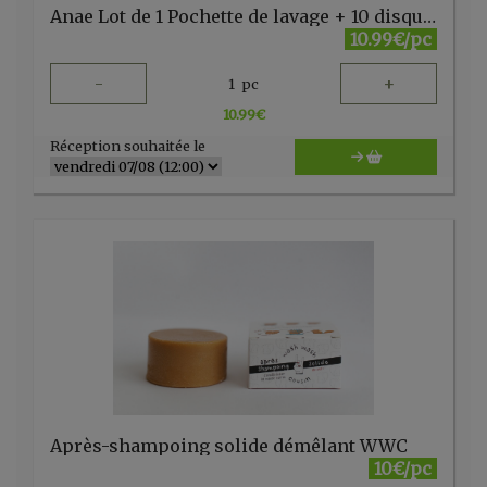
Anae Lot de 1 Pochette de lavage + 10 disques maquillage
10.99€/pc
-
+
1
pc
10.99
€
Réception souhaitée le
Après-shampoing solide démêlant WWC
10€/pc