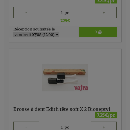
7.25€/pc
-
+
1
pc
7.25
€
Réception souhaitée le
Brosse à dent Edith tête soft X 2 Bioseptyl
7.25€/pc
-
+
1
pc