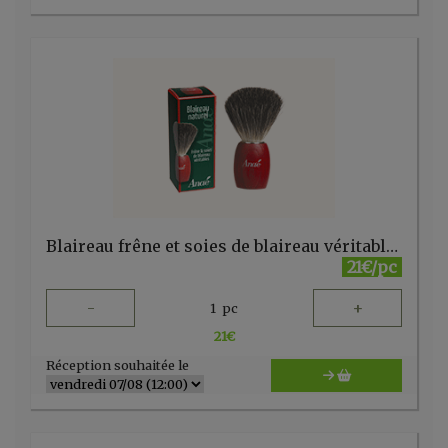
Blaireau frêne et soies de blaireau véritables - Anaé - FR
21€/pc
-
+
1
pc
21
€
Réception souhaitée le