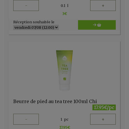
-
+
0.1
l
3
€
Réception souhaitée le
Beurre de pied au tea tree 100ml Chi
17.95€/pc
-
+
1
pc
17.95
€