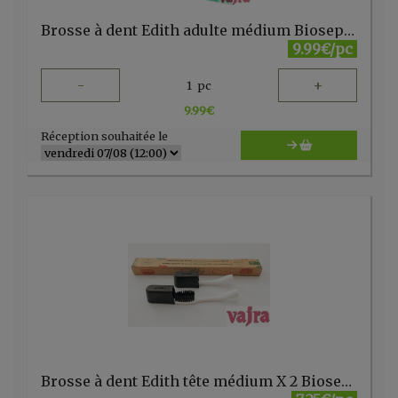
Brosse à dent Edith adulte médium Bioseptyl
9.99€/pc
-
+
1
pc
9.99
€
Réception souhaitée le
Brosse à dent Edith tête médium X 2 Bioseptyl