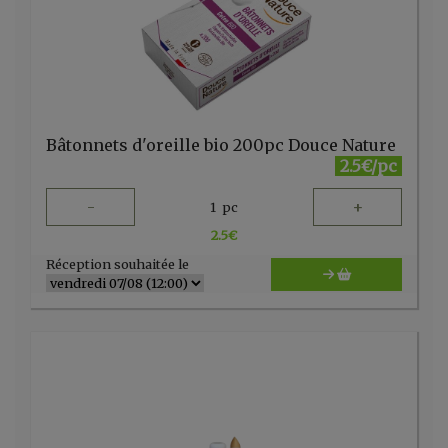
Bâtonnets d'oreille bio 200pc Douce Nature
2.5€/pc
-
+
1
pc
2.5
€
Réception souhaitée le