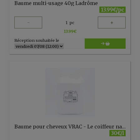
Baume multi-usage 40g Ladrôme
13.99€/pc
-
+
1
pc
13.99
€
Réception souhaitée le
Baume pour cheveux VRAC - Le coiffeur naturel
30€/l