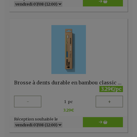
Brosse à dents durable en bambou classic - medium Hydrophil
3.29€/pc
-
+
1
pc
3.29
€
Réception souhaitée le