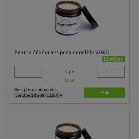
Baume déodorant peau sensible WWC
12.5€/pc
-
+
1
pc
12.5
€
Réception souhaitée le