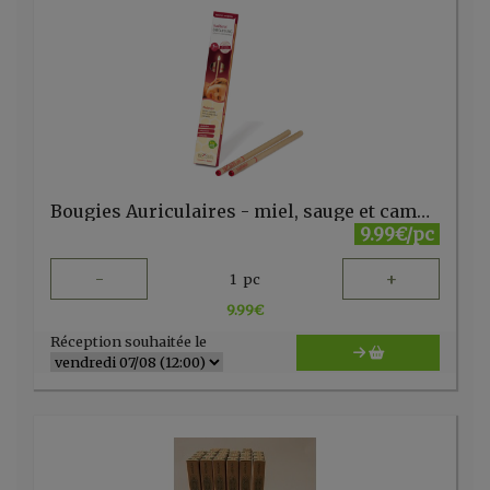
Bougies Auriculaires - miel, sauge et camomille par 2 Biosun
9.99€/pc
-
+
1
pc
9.99
€
Réception souhaitée le