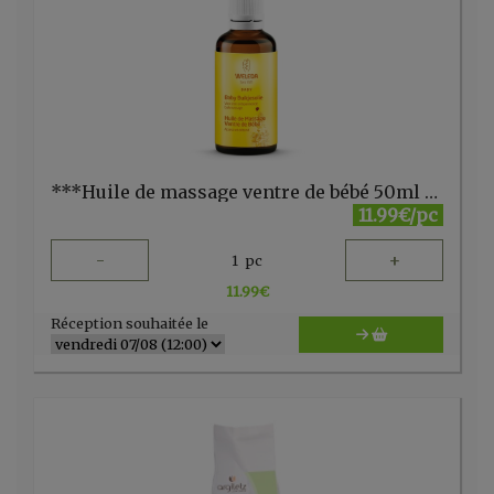
***Huile de massage ventre de bébé 50ml Weleda
11.99€/pc
-
+
1
pc
11.99
€
Réception souhaitée le