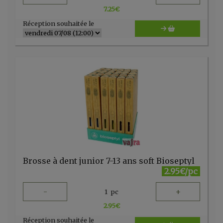
7.25
€
Réception souhaitée le
Brosse à dent junior 7-13 ans soft Bioseptyl
2.95€/pc
-
+
1
pc
2.95
€
Réception souhaitée le