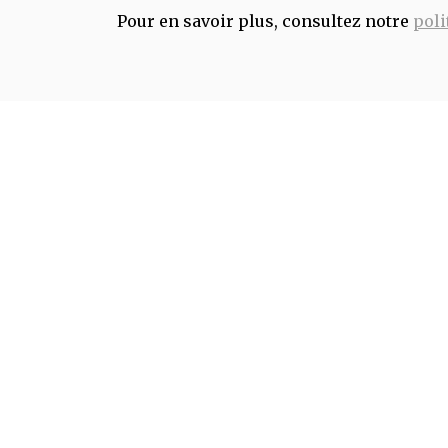
Pour en savoir plus, consultez notre
poli
INFORMATIONS ALLERGÈNES
Tous nos produits sont susceptibles de
contenir des allergènes. Si vous souhait
avoir de plus amples informations sur
ceux-ci, vous pouvez
nous contacter
IMAGES
Les images présentées pour illustrer les
produits en vente sur ce site ne sont pas
contractuelles.