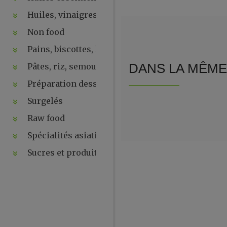
Huiles, vinaigres, sauces
Non food
Pains, biscottes, levures, ...
Pâtes, riz, semoules
DANS LA MÊME 
Préparation desserts, ....
Surgelés
Raw food
Spécialités asiatiques
Sucres et produits de la ruche