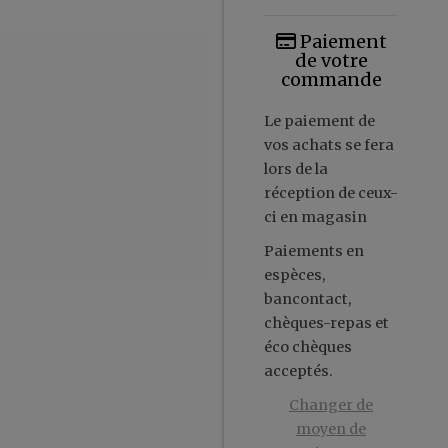
Paiement
de votre
commande
Le paiement de
vos achats se fera
lors de la
réception de ceux-
ci en magasin
Paiements en
espèces,
bancontact,
chèques-repas et
éco chèques
acceptés.
Changer de
moyen de