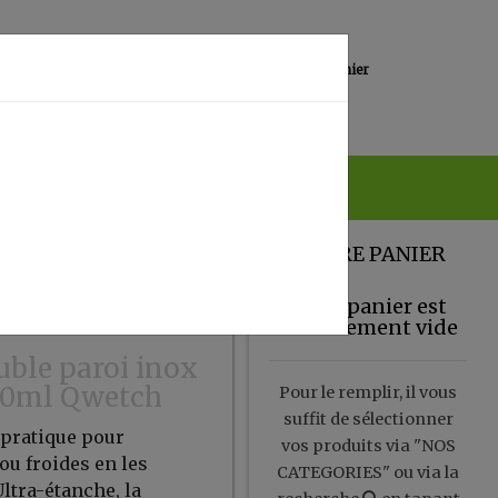
0
Lieu de réception
Mon panier
Magasin
0.00 €
VOTRE PANIER
Votre panier est
actuellement vide
uble paroi inox
00ml Qwetch
Pour le remplir, il vous
suffit de sélectionner
 pratique pour
vos produits via "NOS
ou froides en les
CATEGORIES" ou via la
ltra-étanche, la