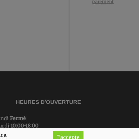
paiement
HEURES D'OUVERTURE
undi
Fermé
ardi
10:00-18:00
ercredi
10:00-18:00
nce.
J'accepte