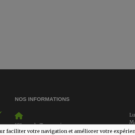
NOS INFORMATIONS
L
M
181 rue de Trazegnies
M
ur faciliter votre navigation et améliorer votre expérie
6180 Courcelles