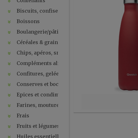
Contenants
Biscuits, confiseries, chocolats, snacks
Boissons
Boulangerie/pâtisseries
Céréales & graines
Chips, apéros, snacks, crackers ...
Compléments alimentaires & plantes
Confitures, gelées, compotes, purées, pâtes à tartin
Conserves et bocaux
Epices et condiments
Farines, moutures et levures
Frais
Fruits et légumes secs
Huiles essentielles, hydrolats, ...