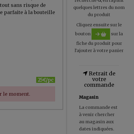
recherche
en tapant
rtout sans risque de
quelques lettres du nom
ve parfaite à la bouteille
du produit
Cliquez ensuite sur le
bouton
sur la
fiche du produit pour
l'ajouter à votre panier
Retrait de
votre
25€/pc
commande
ur le moment.
Magasin
La commande est
à venir chercher
au magasin aux
dates indiquées.