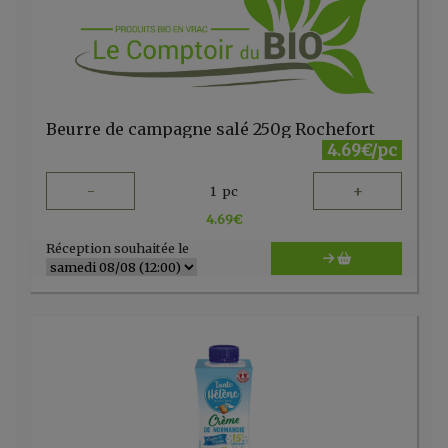
Beurre de campagne salé 250g Rochefort
4.69€/pc
-
+
1
pc
4.69
€
Réception souhaitée le