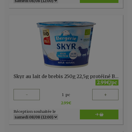
Skyr au lait de brebis 250g 22,5g protéiné Bergerie
2.99€/pc
-
+
1
pc
2.99
€
Réception souhaitée le