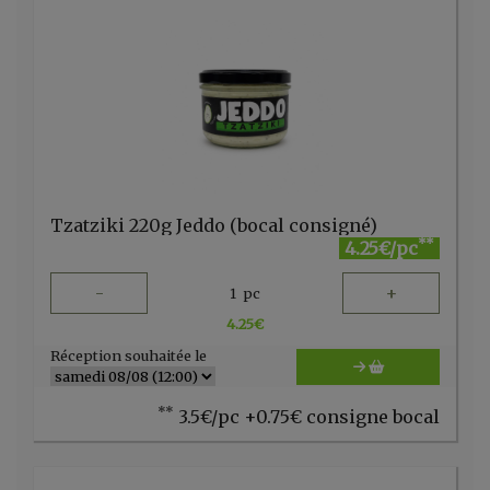
Tzatziki 220g Jeddo (bocal consigné)
**
4.25€/pc
-
+
1
pc
4.25
€
Réception souhaitée le
**
3.5€/pc +0.75€ consigne bocal