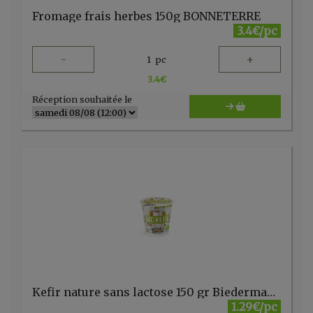
Fromage frais herbes 150g BONNETERRE
3.4€/pc
-
+
1
pc
3.4
€
Réception souhaitée le
Kefir nature sans lactose 150 gr Biedermann
1.29€/pc