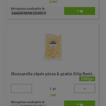
2.65
€
Réception souhaitée le
Mozzarella râpée pizza & gratin 150g Bastiaansen
3.9€/pc
-
+
1
pc
3.9
€
Réception souhaitée le