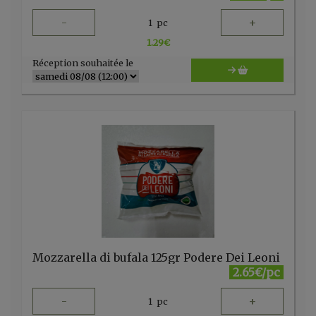
-
+
1
pc
1.29
€
Réception souhaitée le
Mozzarella di bufala 125gr Podere Dei Leoni
2.65€/pc
-
+
1
pc