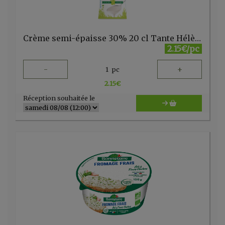
Crème semi-épaisse 30% 20 cl Tante Hélène
2.15€/pc
-
+
1
pc
2.15
€
Réception souhaitée le