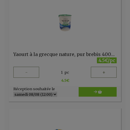
Yaourt à la grecque nature, pur brebis 400g Biochamps
4.5€/pc
-
+
1
pc
4.5
€
Réception souhaitée le