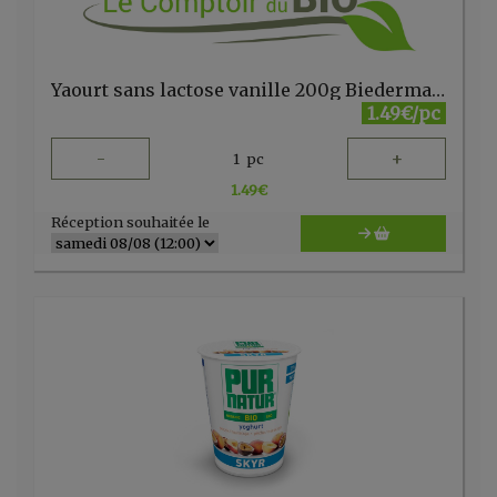
Yaourt sans lactose vanille 200g Biedermann
1.49€/pc
-
+
1
pc
1.49
€
Réception souhaitée le