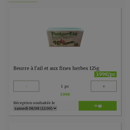
Beurre à l'ail et aux fines herbes 125g
3.99€/pc
-
+
1
pc
3.99
€
Réception souhaitée le