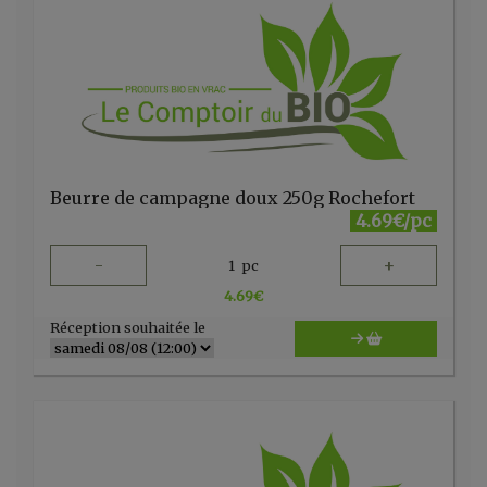
Beurre de campagne doux 250g Rochefort
4.69€/pc
-
+
1
pc
4.69
€
Réception souhaitée le