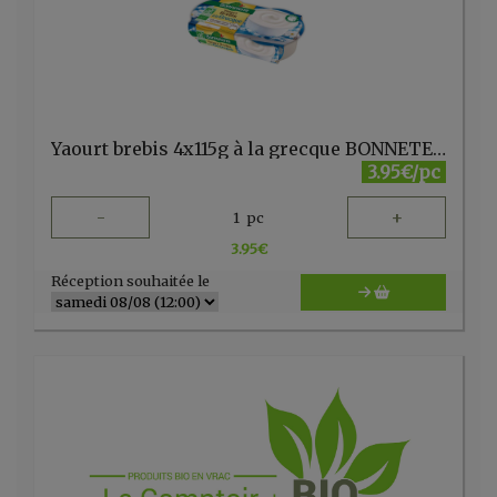
Yaourt brebis 4x115g à la grecque BONNETERRE
3.95€/pc
-
+
1
pc
3.95
€
Réception souhaitée le