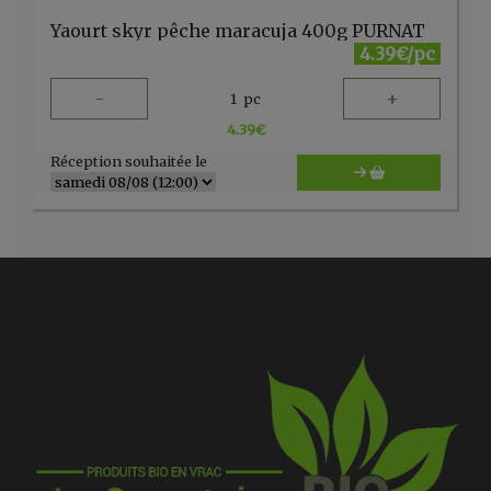
Yaourt skyr pêche maracuja 400g PURNAT
4.39€/pc
-
+
1
pc
4.39
€
Réception souhaitée le