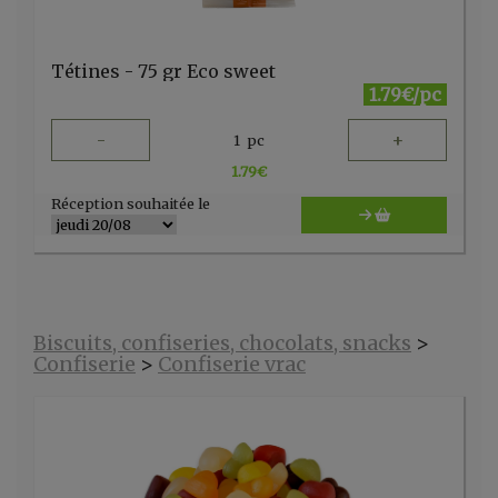
Tétines - 75 gr Eco sweet
1.79€/pc
-
+
1
pc
1.79
€
Réception souhaitée le
Biscuits, confiseries, chocolats, snacks
>
Confiserie
>
Confiserie vrac