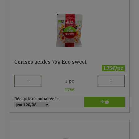
Cerises acides 75g Eco sweet
1.75€/pc
-
+
1
pc
1.75
€
Réception souhaitée le