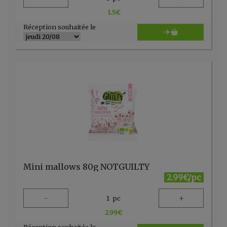
1.5
€
Réception souhaitée le
Mini mallows 80g NOTGUILTY
2.99€/pc
-
+
1
pc
2.99
€