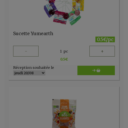
Sucette Yumearth
0.5€/pc
-
+
1
pc
0.5
€
Réception souhaitée le