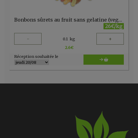
Bonbons sûrets au fruit sans gelatine (vegan) vrac
26€/kg
-
+
0.1
kg
2.6
€
Réception souhaitée le