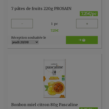
7 pâtes de fruits 220g PROSAIN
7.25€/pc
-
+
1
pc
7.25
€
Réception souhaitée le
Bonbon miel citron 80g Pascaline