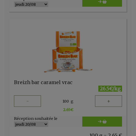
Breizh bar caramel vrac
26.5€/kg
-
+
100
g
2.65
€
Réception souhaitée le
100 g = 2.65 €