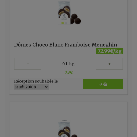
Dômes Choco Blanc Framboise Meneghin
72.99€/kg
-
+
0.1
kg
7.3
€
Réception souhaitée le