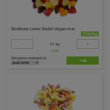
Bonbons coeur fruité végan vrac
17.5€/kg
-
+
0.1
kg
1.75
€
Réception souhaitée le