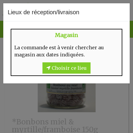
0
Lieux de réception/livraison
Magasin
La commande est à venir chercher au
magasin aux dates indiquées.
Choisir ce lieu
*Bonbons miel &
myrtille/framboise 150g