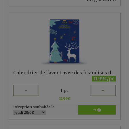
Calendrier de l'avent avec des friandises de dattes.
11.99€/pc
-
+
1
pc
11.99
€
Réception souhaitée le