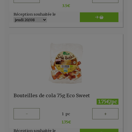
3.5
€
Réception souhaitée le
Bouteilles de cola 75g Eco Sweet
1.75€/pc
-
+
1
pc
1.75
€
Réception souhaitée le