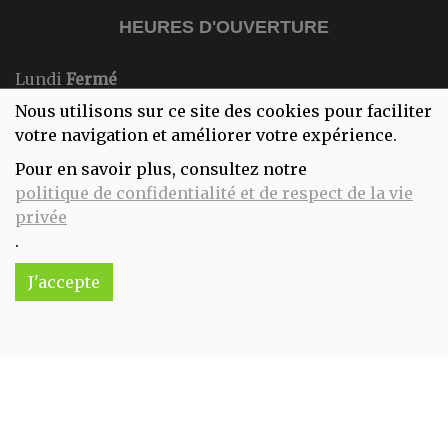
HEURES D'OUVERTURE
Lundi
Fermé
Mardi
10:00-18:00
Nous utilisons sur ce site des cookies pour faciliter
Mercredi
10:00-18:00
votre navigation et améliorer votre expérience.
Jeudi
10:00-18:00
Pour en savoir plus, consultez notre
Vendredi
10:00-18:00
politique de confidentialité et de respect de la vie
Samedi
10:00-18:00
privée
Dimanche
Fermé
.
J'accepte
Réalisé avec
par
MonSiteAMoi