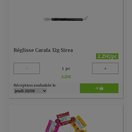
Réglisse Carafa 32g Sirea
2.25€/pc
-
+
1
pc
2.25
€
Réception souhaitée le