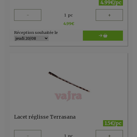
4.99€/pc
-
+
1
pc
4.99
€
Réception souhaitée le
Lacet réglisse Terrasana
1.5€/pc
-
+
1
pc