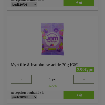
Réception souhaitée le
Myrtille & framboise acide 70g JOM
2.99€/pc
-
+
1
pc
2.99
€
Réception souhaitée le