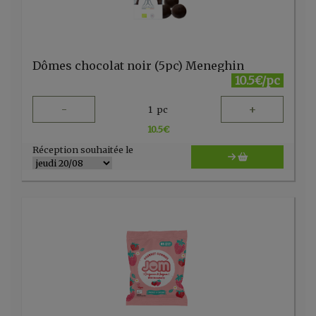
Dômes chocolat noir (5pc) Meneghin
10.5€/pc
-
+
1
pc
10.5
€
Réception souhaitée le