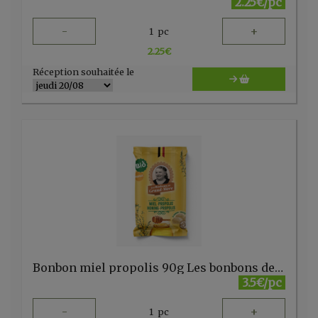
2.25€/pc
-
+
1
pc
2.25
€
Réception souhaitée le
Bonbon miel propolis 90g Les bonbons de grand-mère.
3.5€/pc
-
+
1
pc