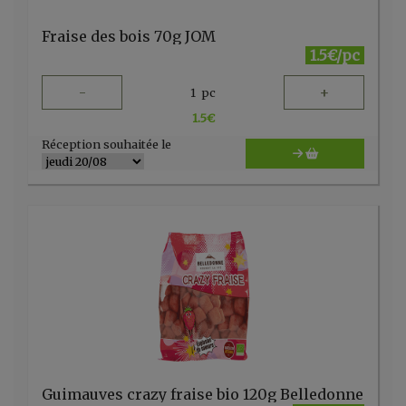
Fraise des bois 70g JOM
1.5€/pc
-
+
1
pc
1.5
€
Réception souhaitée le
Guimauves crazy fraise bio 120g Belledonne