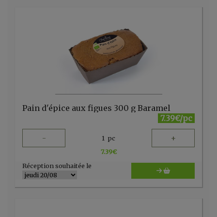
Pain d'épice aux figues 300 g Baramel
7.39€/pc
-
+
1
pc
7.39
€
Réception souhaitée le