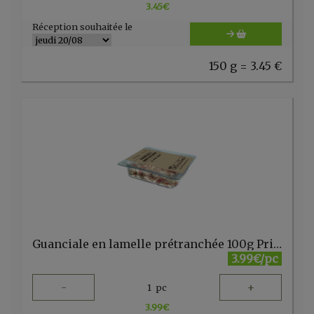
3.45
€
Réception souhaitée le
150 g = 3.45 €
Guanciale en lamelle prétranchée 100g Primavera
3.99€/pc
-
+
1
pc
3.99
€