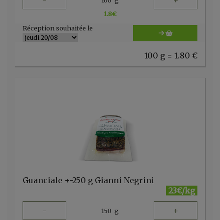
-
+
1.8
€
Réception souhaitée le
100 g = 1.80 €
Guanciale +-250 g Gianni Negrini
23€/kg
-
+
150
g