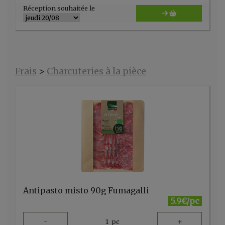
Réception souhaitée le
Frais
>
Charcuteries à la pièce
Antipasto misto 90g Fumagalli
5.9€/pc
-
+
1
pc