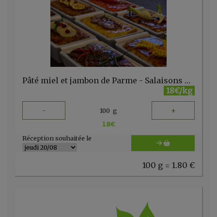
Pâté miel et jambon de Parme - Salaisons de la Semois - (Colombus - non bio)
18€/kg
-
+
100
g
1.8
€
Réception souhaitée le
100 g = 1.80 €