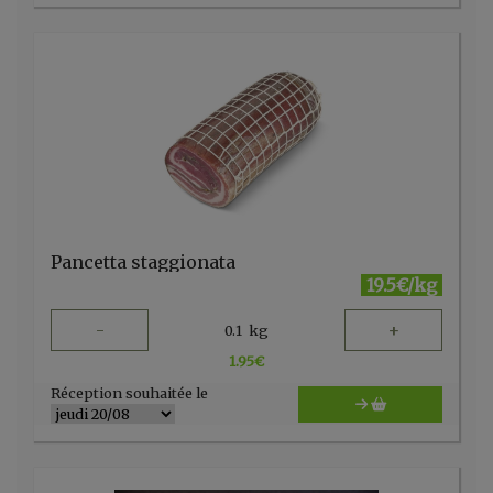
Pancetta staggionata
19.5€/kg
-
+
0.1
kg
1.95
€
Réception souhaitée le