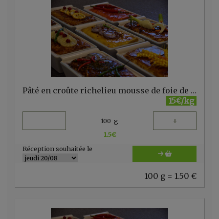
Pâté en croûte richelieu mousse de foie de volaille & pistache - Salaisons de la Semois - non bio
15€/kg
-
+
100
g
1.5
€
Réception souhaitée le
100 g = 1.50 €