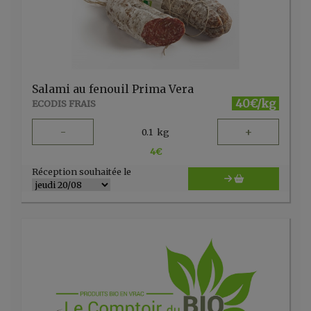
Salami au fenouil Prima Vera
40€/kg
ECODIS FRAIS
-
+
0.1
kg
4
€
Réception souhaitée le