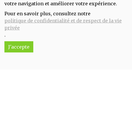
votre navigation et améliorer votre expérience.
Pour en savoir plus, consultez notre
Mortadelle tranchée 100g bonneterre
politique de confidentialité et de respect de la vie
6.25€/pc
privée
.
-
+
1
pc
6.25
€
J'accepte
Réception souhaitée le