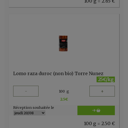
100 g = 2.65 €
Lomo raza duroc (non bio) Torre Nunez
25€/kg
-
+
100
g
2.5
€
Réception souhaitée le
100 g = 2.50 €