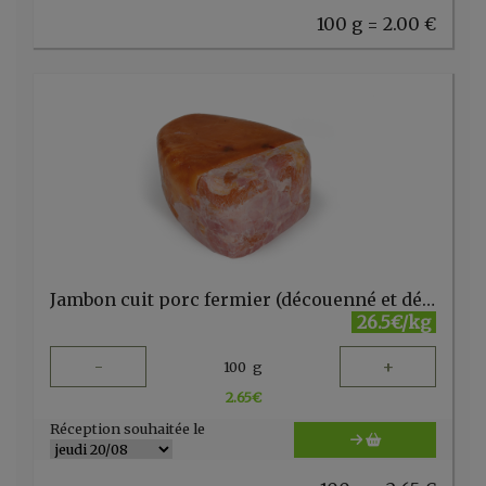
100 g = 2.00 €
Jambon cuit porc fermier (découenné et dégraissé) PQA
26.5€/kg
-
+
100
g
2.65
€
Réception souhaitée le