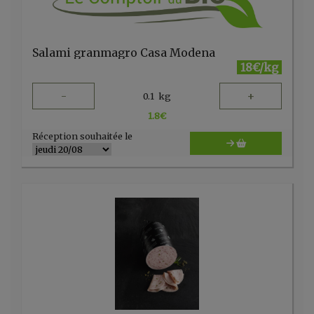
Salami granmagro Casa Modena
18€/kg
-
+
0.1
kg
1.8
€
Réception souhaitée le