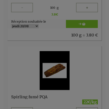
-
+
100
g
3.8
€
Réception souhaitée le
100 g = 3.80 €
Spirling fumé PQA
22€/kg