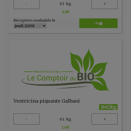
-
+
0.1
kg
2.2
€
Réception souhaitée le
Ventricina piquante Galbani
16€/kg
-
+
0.1
kg
1.6
€