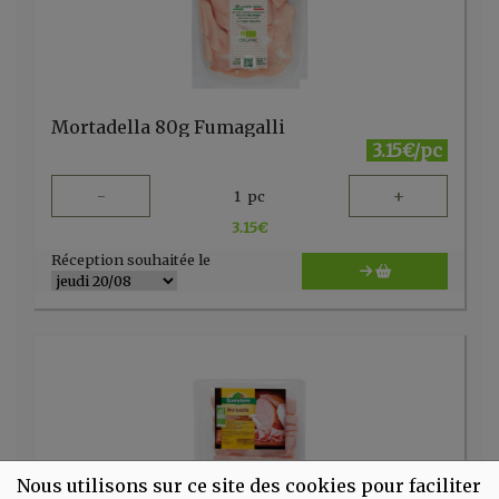
Mortadella 80g Fumagalli
3.15€/pc
-
+
1
pc
3.15
€
Réception souhaitée le
Nous utilisons sur ce site des cookies pour faciliter