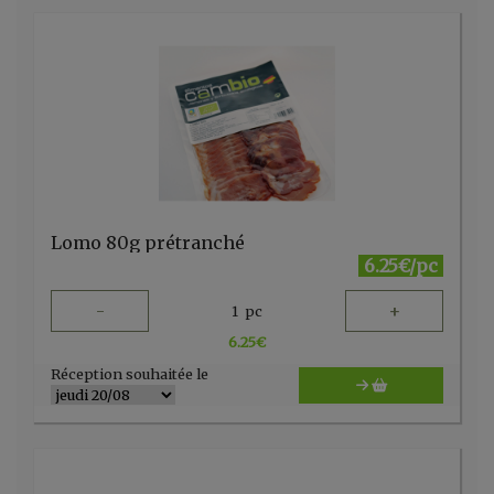
Lomo 80g prétranché
6.25€/pc
-
+
1
pc
6.25
€
Réception souhaitée le