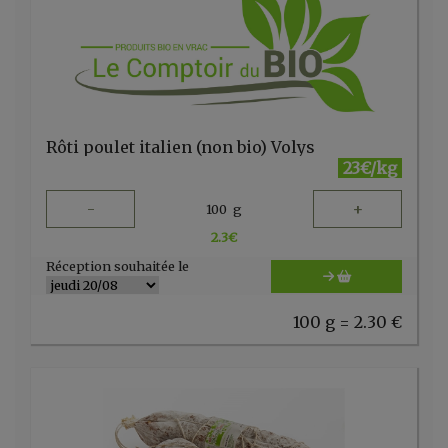
Rôti poulet italien (non bio) Volys
23€/kg
-
+
100
g
2.3
€
Réception souhaitée le
100 g = 2.30 €