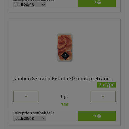
Jambon Serrano Bellota 30 mois prétranché 70g MONTANERA
7.5€/pc
-
+
1
pc
7.5
€
Réception souhaitée le