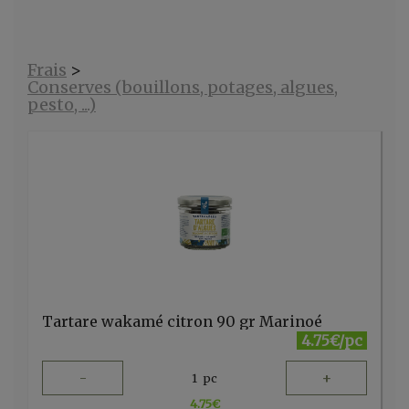
Frais
>
Conserves (bouillons, potages, algues,
pesto, ...)
Tartare wakamé citron 90 gr Marinoé
4.75€/pc
-
+
1
pc
4.75
€