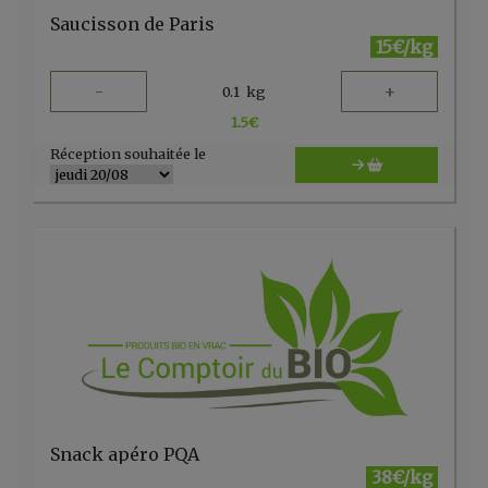
Saucisson de Paris
15€/kg
-
+
0.1
kg
1.5
€
Réception souhaitée le
Snack apéro PQA
38€/kg