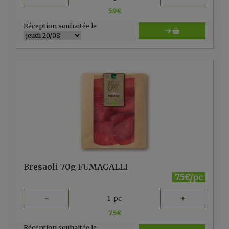
5.9
€
Réception souhaitée le
Bresaoli 70g FUMAGALLI
7.5€/pc
-
+
1
pc
7.5
€
Réception souhaitée le