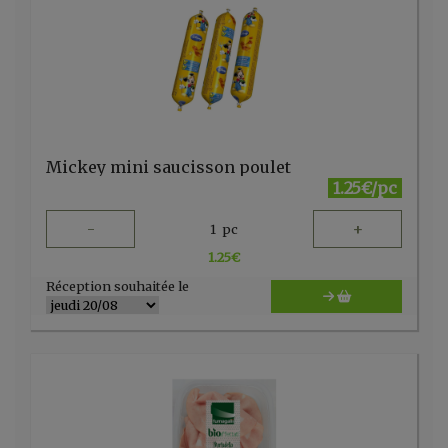
Mickey mini saucisson poulet
1.25€/pc
-
+
1
pc
1.25
€
Réception souhaitée le