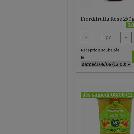
Fiordifrutta Rose 250
3.
-
1
pc
+
Réception souhaitée
le
dès samedi 08/08 (12