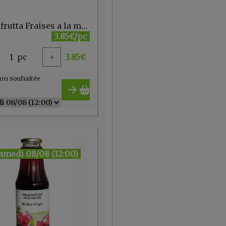
Fiordifrutta Fraises a la menthe bio 250g
3.85€/pc
1
pc
+
3.85
€
on souhaitée
amedi 08/08 (12:00)