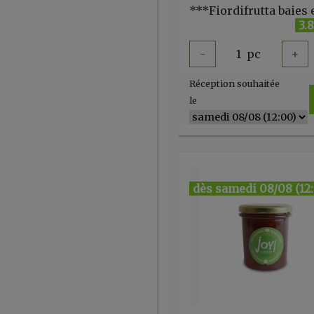
3.
-
1
pc
+
Réception souhaitée
le
dès samedi 08/08 (12