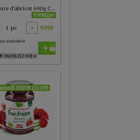
Confiture d'abricot 690g Côteaux Nantais
9.99€/pc
1
pc
+
9.99
€
on souhaitée
amedi 08/08 (12:00)