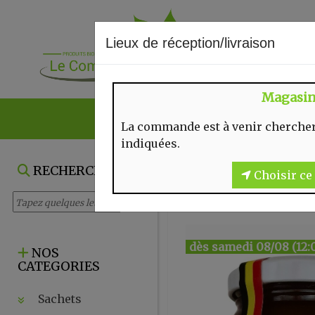
Lieux de réception/livraison
Magasi
NOS VENTES DU
La commande est à venir chercher
indiquées.
RECHERCHE
Choisir ce 
dès samedi 08/08 (12:
NOS
CATEGORIES
Sachets