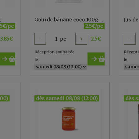
g
Gourde banane coco 100g POPOTE
85€/pc
2.5€/pc
3.85
€
-
1
pc
+
2.5
€
-
Réception souhaitée
Récepti
le
le
:00)
dès samedi 08/08 (12:00)
dès s