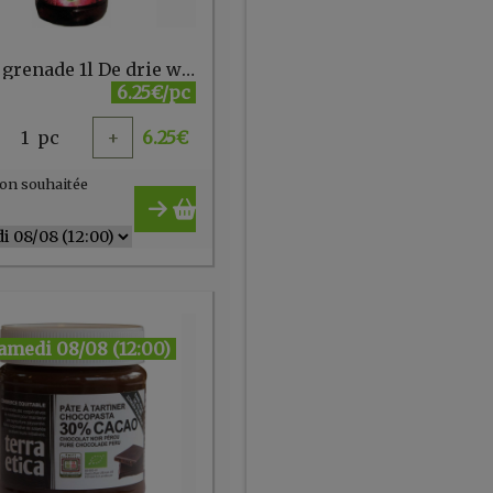
Jus de grenade 1l De drie wilgen
6.25€/pc
1
pc
+
6.25
€
on souhaitée
amedi 08/08 (12:00)