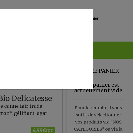
0
Lieu de réception
Mon panier
Magasin
0.00 €
VOTRE PANIER
Votre panier est
actuellement vide
Bio Delicatesse
e canne fair trade
Pour le remplir, il vous
tron*, gélifiant: agar
suffit de sélectionner
vos produits via "NOS
CATEGORIES" ou via la
4.99€/pc