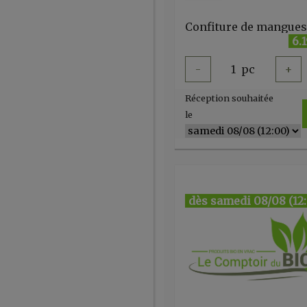
6.
-
1
pc
+
Réception souhaitée
le
dès samedi 08/08 (12