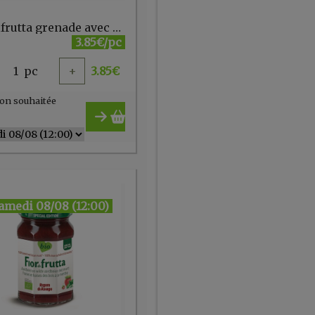
Fiordifrutta grenade avec aloe et hibiscus 250g
3.85€/pc
1
pc
+
3.85
€
on souhaitée
amedi 08/08 (12:00)