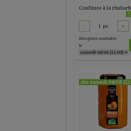
5
-
1
pc
+
Réception souhaitée
le
dès samedi 08/08 (12