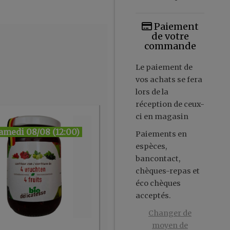
Paiement
de votre
commande
Le paiement de
vos achats se fera
lors de la
réception de ceux-
ci en magasin
amedi 08/08 (12:00)
Paiements en
espèces,
bancontact,
chèques-repas et
éco chèques
acceptés.
Changer de
moyen de