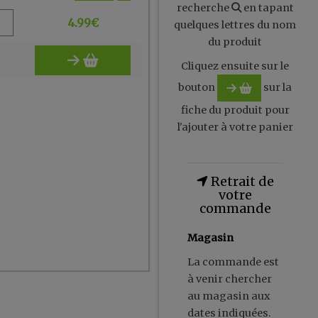
recherche
en tapant
4.99
€
quelques lettres du nom
du produit
Cliquez ensuite sur le
bouton
sur la
fiche du produit pour
l'ajouter à votre panier
Retrait de
votre
commande
Magasin
La commande est
à venir chercher
au magasin aux
dates indiquées.