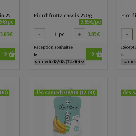
Fiordifrutta griottes bio 250g
Fiordifrutta cassis 250g
85€/pc
3.85€/pc
3.85
€
-
1
pc
+
3.85
€
-
Réception souhaitée
Récepti
le
le
:00)
dès samedi 08/08 (12:00)
dès s