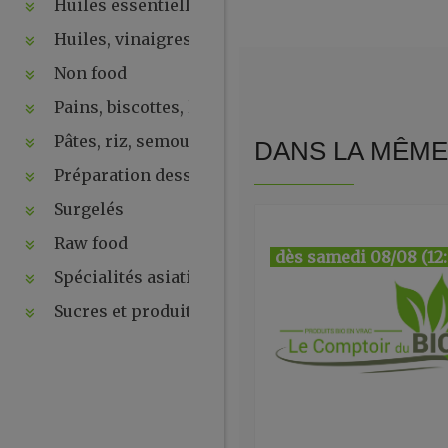
Huiles essentielles, hydrolats, ...
Huiles, vinaigres, sauces
Non food
Pains, biscottes, levures, ...
Pâtes, riz, semoules
DANS LA MÊME 
Préparation desserts, ....
Surgelés
Raw food
dès samedi 08/08 (12
Spécialités asiatiques
Sucres et produits de la ruche