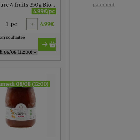
Confiture 4 fruits 250g Bio Delicatesse
paiement
4.99€/pc
1
pc
+
4.99
€
on souhaitée
amedi 08/08 (12:00)