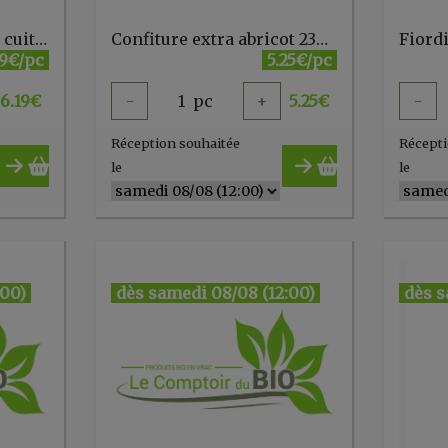
Confiture de mangues cuite au chaudron 300 g Lucien Georgelin
Confiture extra abricot 230g Lazzaris (80% fruits)
19€/pc
5.25€/pc
6.19
€
-
1
pc
+
5.25
€
-
Réception souhaitée
Récepti
le
le
:00)
dès samedi 08/08 (12:00)
dès s