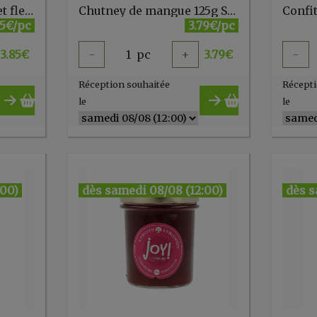
***Fiordifrutta baies et fleurs de sureau 250g
Chutney de mangue 125g Saveurs et fruits
85€/pc
3.79€/pc
3.85
€
-
1
pc
+
3.79
€
-
Réception souhaitée
Récepti
le
le
:00)
dès samedi 08/08 (12:00)
dès s