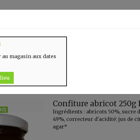
Identifiez-vous
n
 MOMENT
CONTACT
 au magasin aux dates
lieu
Confiture abricot 250g 
00)
Ingrédients : abricots 50%, sucre d
49%, correcteur d'acidité: jus de ci
agar*