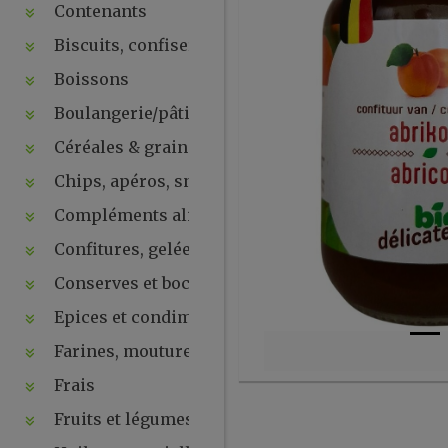
Contenants
Biscuits, confiseries, chocolats, snacks
Boissons
Boulangerie/pâtisseries
Céréales & graines
Chips, apéros, snacks, crackers ...
Compléments alimentaires & plantes
Confitures, gelées, compotes, purées, pâtes à tartin
Conserves et bocaux
Epices et condiments
Farines, moutures et levures
Frais
Fruits et légumes secs