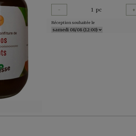
-
1
pc
+
Réception souhaitée le
er, ...