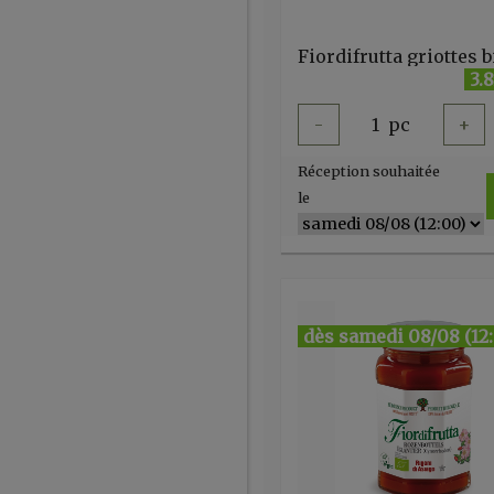
3.
-
1
pc
+
Réception souhaitée
le
dès samedi 08/08 (12