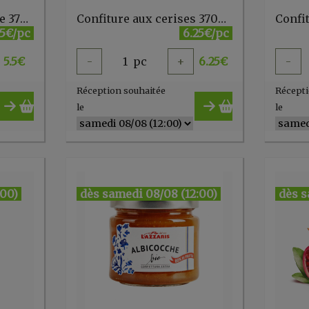
Confiture à la rhubarbe 370g Joy
Confiture aux cerises 370g Joy
.5€/pc
6.25€/pc
5.5
€
-
1
pc
+
6.25
€
-
Réception souhaitée
Récepti
le
le
:00)
dès samedi 08/08 (12:00)
dès s